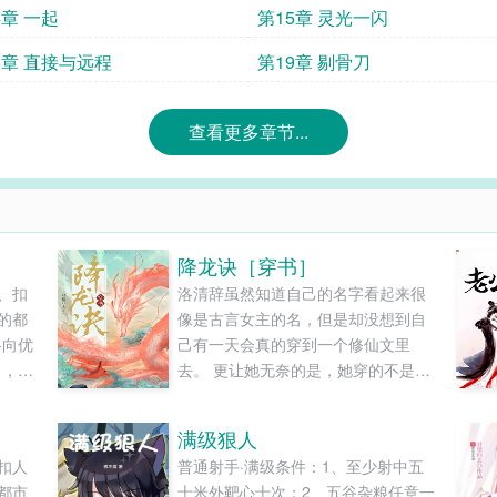
4章 一起
第15章 灵光一闪
8章 直接与远程
第19章 剔骨刀
查看更多章节...
降龙诀［穿书］
、扣
洛清辞虽然知道自己的名字看起来很
的都
像是古言女主的名，但是却没想到自
-向优
己有一天会真的穿到一个修仙文里
了，看
去。 更让她无奈的是，她穿的不是女
线阅
主而是女主的炮灰师尊。 这篇修仙文
是个典型的大女主文，可是这个女主
满级狠人
她不是人，她是条龙。在人龙势不两
扣人
普通射手·满级条件：1、至少射中五
立的大背景下，女主前期被人类血虐
都市
十米外靶心十次；2、五谷杂粮任意一