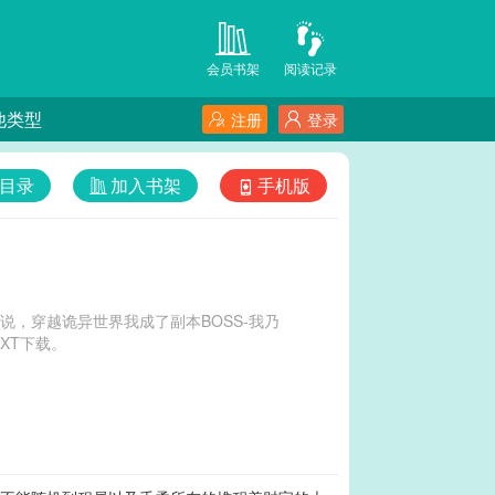
会员书架
阅读记录
他类型
注册
登录
目录
加入书架
手机版
说，穿越诡异世界我成了副本BOSS-我乃
XT下载。