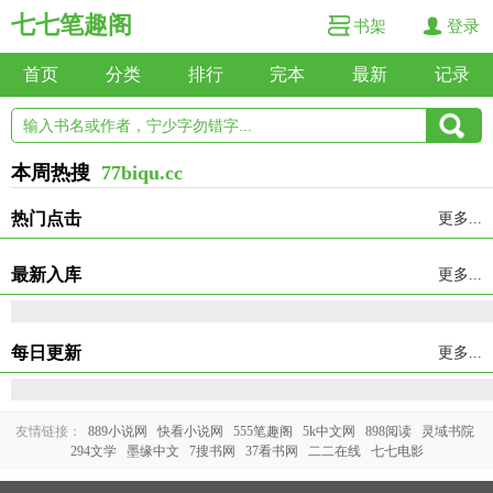
七七笔趣阁
书架
登录
首页
分类
排行
完本
最新
记录
本周热搜
77biqu.cc
热门点击
更多...
最新入库
更多...
每日更新
更多...
友情链接：
889小说网
快看小说网
555笔趣阁
5k中文网
898阅读
灵域书院
294文学
墨缘中文
7搜书网
37看书网
二二在线
七七电影