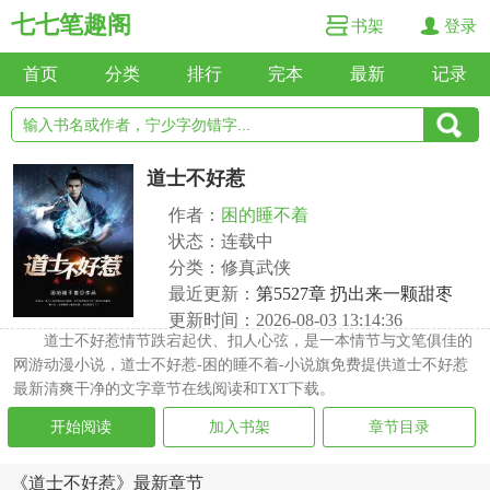
七七笔趣阁
书架
登录
首页
分类
排行
完本
最新
记录
道士不好惹
作者：
困的睡不着
状态：连载中
分类：修真武侠
最近更新：
第5527章 扔出来一颗甜枣
更新时间：2026-08-03 13:14:36
道士不好惹情节跌宕起伏、扣人心弦，是一本情节与文笔俱佳的
网游动漫小说，道士不好惹-困的睡不着-小说旗免费提供道士不好惹
最新清爽干净的文字章节在线阅读和TXT下载。
开始阅读
加入书架
章节目录
《道士不好惹》最新章节