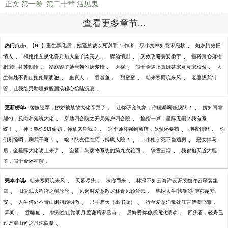
正文 第一卷_第二十章 活见鬼
查看更多章节...
、
热门点击:
【HL】重生黑化后，她逼总裁以死谢罪！ 作者：易小文林知意宋宛秋
炮灰情史旧
、
、
、
、
情人
和姐姐互换化兽丹后大皇子柔美人
醉酒情思
失效攻略裴安桑宁
错将真心落梧
、
、
、
、
桐宋时礼苏韵怡
彻底毁了她唐朝淮唐梦绮
大祸
假千金遇上真绿茶宋灵灵宋毅然
人
、
、
、
、
、
生何处不青山姐姐顾明澈
蛊真人
吞噬鱼
甜蜜蜜
朝来寒雨晚来风
老婆拔我针
、
管，让我给男助理煮醒酒汤程心怡陆沉宴
、
、
更新榜单:
替嫁随军，娇娇被禁欲大佬亲哭了
让你研究气象，你磁暴鹰酱舰队？
娇知青靠
、
、
颠勺，反向养落魄大佬
穿越四合院之开局落户四合院
掐指一算：星际无嗣？我有系
、
、
、
、
统！
神：赐你S级偷窃，你拿来偷我？
这个师尊强到离谱，竟然还要苟
港夜情靡
你
、
、
、
们刷怪啊，刷我干嘛！
啥？队友住在阿卡姆疯人院？
二小姐宁死不当通房
恶女掉马
、
、
、
后，全星际大佬吻上来了
盗墓：与废物系统的第九次轮回
铁雪云烟
我都抱天道大腿
、
了，假千金还在演
、
、
、
完本小说:
朝来寒雨晚来风
天幕尽头
味你而来
林深不知云海许云琛裴馥许云琛裴馥
、
、
、
雪
旧爱泯灭程衍之柳欣欣
风起时爱意散尽林青风顾汐云
锦绣人生[快穿]爱伊莎越安
、
、
、
、
安
人生何处不青山姐姐顾明澈
只手遮天（出书版）
行至爱意消散处江言傅秦书雅
、
、
、
、
异间
吞噬鱼
鹤别空山踏明月孟谦荀宋雪诗
后悔爱你穆斯澜沈清欢
回头看，轻舟已
、
过万重山蒋之舟沈傲凝