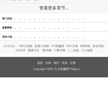
查看更多章节...
、
、
、
、
、
、
、
、
、
、
、
、
、
、
、
热门点击:
、
、
、
、
、
、
、
、
、
、
、
、
、
、
、
更新榜单:
、
、
、
、
、
、
、
、
、
、
、
、
、
、
、
完本小说:
友情链接：
889小说网
快看小说网
555笔趣阁
5k中文网
898阅读
灵域书院
294文学
墨缘中文
7搜书网
37看书网
二二在线
七七电影
首页
分类
排行
完本
记录
Copyright ©2022 七七笔趣阁77biqu.cc