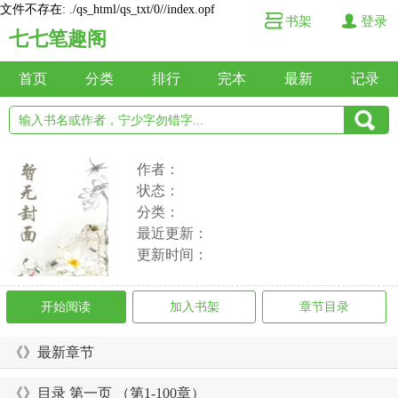
文件不存在: ./qs_html/qs_txt/0//index.opf
书架
登录
七七笔趣阁
首页
分类
排行
完本
最新
记录
作者：
状态：
分类：
最近更新：
更新时间：
开始阅读
加入书架
章节目录
《》最新章节
《》目录 第一页 （第1-100章）