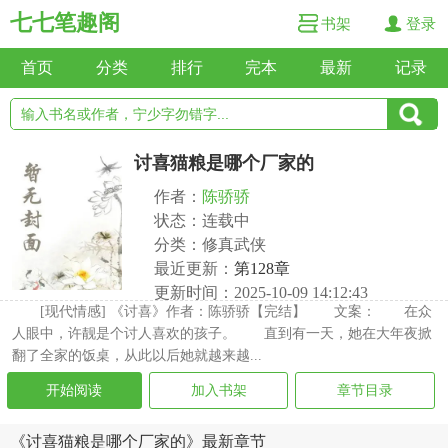
七七笔趣阁
书架
登录
首页
分类
排行
完本
最新
记录
讨喜猫粮是哪个厂家的
作者：
陈骄骄
状态：连载中
分类：修真武侠
最近更新：
第128章
更新时间：2025-10-09 14:12:43
[现代情感] 《讨喜》作者：陈骄骄【完结】 文案： 在众
人眼中，许靓是个讨人喜欢的孩子。 直到有一天，她在大年夜掀
翻了全家的饭桌，从此以后她就越来越...
开始阅读
加入书架
章节目录
《讨喜猫粮是哪个厂家的》最新章节