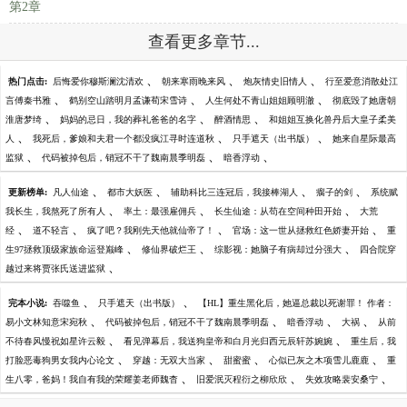
第2章
查看更多章节...
、
、
、
热门点击:
后悔爱你穆斯澜沈清欢
朝来寒雨晚来风
炮灰情史旧情人
行至爱意消散处江
、
、
、
言傅秦书雅
鹤别空山踏明月孟谦荀宋雪诗
人生何处不青山姐姐顾明澈
彻底毁了她唐朝
、
、
、
淮唐梦绮
妈妈的忌日，我的葬礼爸爸的名字
醉酒情思
和姐姐互换化兽丹后大皇子柔美
、
、
、
人
我死后，爹娘和夫君一个都没疯江寻时连道秋
只手遮天（出书版）
她来自星际最高
、
、
、
监狱
代码被掉包后，销冠不干了魏南晨季明磊
暗香浮动
、
、
、
、
更新榜单:
凡人仙途
都市大妖医
辅助科比三连冠后，我接棒湖人
瘸子的剑
系统赋
、
、
、
我长生，我熬死了所有人
率土：最强雇佣兵
长生仙途：从苟在空间种田开始
大荒
、
、
、
、
经
道不轻言
疯了吧？我刚先天他就仙帝了！
官场：这一世从拯救红色娇妻开始
重
、
、
、
生97拯救顶级家族命运登巅峰
修仙界破烂王
综影视：她脑子有病却过分强大
四合院穿
、
越过来将贾张氏送进监狱
、
、
完本小说:
吞噬鱼
只手遮天（出书版）
【HL】重生黑化后，她逼总裁以死谢罪！ 作者：
、
、
、
、
易小文林知意宋宛秋
代码被掉包后，销冠不干了魏南晨季明磊
暗香浮动
大祸
从前
、
、
不待春风慢祝如星许云毅
看见弹幕后，我送狗皇帝和白月光归西元辰轩苏婉婉
重生后，我
、
、
、
、
打脸恶毒狗男女我内心论文
穿越：无双大当家
甜蜜蜜
心似已灰之木项雪儿鹿鹿
重
、
、
、
生八零，爸妈！我自有我的荣耀姜老师魏杳
旧爱泯灭程衍之柳欣欣
失效攻略裴安桑宁