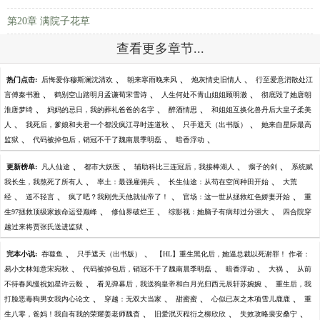
第20章 满院子花草
查看更多章节...
、
、
、
热门点击:
后悔爱你穆斯澜沈清欢
朝来寒雨晚来风
炮灰情史旧情人
行至爱意消散处江
、
、
、
言傅秦书雅
鹤别空山踏明月孟谦荀宋雪诗
人生何处不青山姐姐顾明澈
彻底毁了她唐朝
、
、
、
淮唐梦绮
妈妈的忌日，我的葬礼爸爸的名字
醉酒情思
和姐姐互换化兽丹后大皇子柔美
、
、
、
人
我死后，爹娘和夫君一个都没疯江寻时连道秋
只手遮天（出书版）
她来自星际最高
、
、
、
监狱
代码被掉包后，销冠不干了魏南晨季明磊
暗香浮动
、
、
、
、
更新榜单:
凡人仙途
都市大妖医
辅助科比三连冠后，我接棒湖人
瘸子的剑
系统赋
、
、
、
我长生，我熬死了所有人
率土：最强雇佣兵
长生仙途：从苟在空间种田开始
大荒
、
、
、
、
经
道不轻言
疯了吧？我刚先天他就仙帝了！
官场：这一世从拯救红色娇妻开始
重
、
、
、
生97拯救顶级家族命运登巅峰
修仙界破烂王
综影视：她脑子有病却过分强大
四合院穿
、
越过来将贾张氏送进监狱
、
、
完本小说:
吞噬鱼
只手遮天（出书版）
【HL】重生黑化后，她逼总裁以死谢罪！ 作者：
、
、
、
、
易小文林知意宋宛秋
代码被掉包后，销冠不干了魏南晨季明磊
暗香浮动
大祸
从前
、
、
不待春风慢祝如星许云毅
看见弹幕后，我送狗皇帝和白月光归西元辰轩苏婉婉
重生后，我
、
、
、
、
打脸恶毒狗男女我内心论文
穿越：无双大当家
甜蜜蜜
心似已灰之木项雪儿鹿鹿
重
、
、
、
生八零，爸妈！我自有我的荣耀姜老师魏杳
旧爱泯灭程衍之柳欣欣
失效攻略裴安桑宁