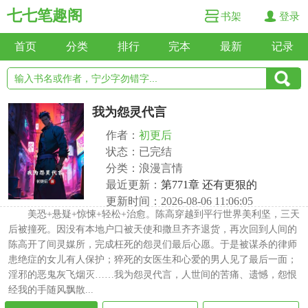
七七笔趣阁
书架
登录
首页
分类
排行
完本
最新
记录
我为怨灵代言
作者：
初更后
状态：已完结
分类：浪漫言情
最近更新：
第771章 还有更狠的
更新时间：2026-08-06 11:06:05
美恐+悬疑+惊悚+轻松+治愈。陈高穿越到平行世界美利坚，三天
后被撞死。因没有本地户口被天使和撒旦齐齐退货，再次回到人间的
陈高开了间灵媒所，完成枉死的怨灵们最后心愿。于是被谋杀的律师
患绝症的女儿有人保护；猝死的女医生和心爱的男人见了最后一面；
淫邪的恶鬼灰飞烟灭……我为怨灵代言，人世间的苦痛、遗憾，怨恨
经我的手随风飘散...