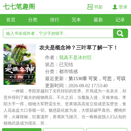
七七笔趣阁
书架
登录
首页
分类
排行
完本
最新
记录
农夫是概念神？三叶草了解一下！
作者：
我真不是冰封巨
状态：已完结
分类：都市情感
最近更新：
第1530章 可笑，可悲，可叹
更新时间：2026-08-02 17:53:40
一睁眼，李阳穿越到了全民转职的世界。开局成为一名农夫，却
意外得到了戴夫的植物商店。不久之后，当魔族入侵，灾难来临。李
阳大手一挥，植物大军野蛮生长。坚果墙高高耸立组成坚实壁垒，食
人花血盆大口吞噬一切。魅惑菇化敌为友，大喷菇破甲真伤。樱桃炸
弹，火爆辣椒，狂轰滥炸，兽潮灰飞烟灭。当一株株超脱人们认知的
植物武器成为现实，所...