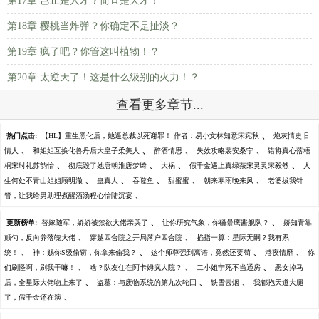
第17章 岂止是人才？简直是天才！
第18章 樱桃当炸弹？你确定不是扯淡？
第19章 疯了吧？你管这叫植物！？
第20章 太逆天了！这是什么级别的火力！？
查看更多章节...
、
热门点击:
【HL】重生黑化后，她逼总裁以死谢罪！ 作者：易小文林知意宋宛秋
炮灰情史旧
、
、
、
、
情人
和姐姐互换化兽丹后大皇子柔美人
醉酒情思
失效攻略裴安桑宁
错将真心落梧
、
、
、
、
桐宋时礼苏韵怡
彻底毁了她唐朝淮唐梦绮
大祸
假千金遇上真绿茶宋灵灵宋毅然
人
、
、
、
、
、
生何处不青山姐姐顾明澈
蛊真人
吞噬鱼
甜蜜蜜
朝来寒雨晚来风
老婆拔我针
、
管，让我给男助理煮醒酒汤程心怡陆沉宴
、
、
更新榜单:
替嫁随军，娇娇被禁欲大佬亲哭了
让你研究气象，你磁暴鹰酱舰队？
娇知青靠
、
、
颠勺，反向养落魄大佬
穿越四合院之开局落户四合院
掐指一算：星际无嗣？我有系
、
、
、
、
统！
神：赐你S级偷窃，你拿来偷我？
这个师尊强到离谱，竟然还要苟
港夜情靡
你
、
、
、
们刷怪啊，刷我干嘛！
啥？队友住在阿卡姆疯人院？
二小姐宁死不当通房
恶女掉马
、
、
、
后，全星际大佬吻上来了
盗墓：与废物系统的第九次轮回
铁雪云烟
我都抱天道大腿
、
了，假千金还在演