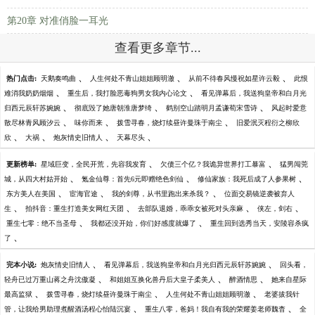
第20章 对准俏脸一耳光
查看更多章节...
、
、
、
热门点击:
天鹅奏鸣曲
人生何处不青山姐姐顾明澈
从前不待春风慢祝如星许云毅
此恨
、
、
难消我奶奶烟烟
重生后，我打脸恶毒狗男女我内心论文
看见弹幕后，我送狗皇帝和白月光
、
、
、
归西元辰轩苏婉婉
彻底毁了她唐朝淮唐梦绮
鹤别空山踏明月孟谦荀宋雪诗
风起时爱意
、
、
、
散尽林青风顾汐云
味你而来
拨雪寻春，烧灯续昼许曼珠于南尘
旧爱泯灭程衍之柳欣
、
、
、
、
欣
大祸
炮灰情史旧情人
天幕尽头
、
、
更新榜单:
星域巨变，全民开荒，先容我发育
欠债三个亿？我诡异世界打工暴富
猛男闯莞
、
、
、
城，从四大村姑开始
氪金仙尊：首先6元即赠绝色剑仙
修仙家族：我死后成了人参果树
、
、
、
东方美人在美国
宦海官途
我的剑尊，从书里跑出来杀我？
位面交易镜逆袭被弃人
、
、
、
、
生
拍抖音：重生打造美女网红天团
去部队退婚，乖乖女被死对头亲麻
侠左，剑右
、
、
重生七零：绝不当圣母
我都还没开始，你们好感度就爆了
重生回到选秀当天，安陵容杀疯
、
了
、
、
完本小说:
炮灰情史旧情人
看见弹幕后，我送狗皇帝和白月光归西元辰轩苏婉婉
回头看，
、
、
、
轻舟已过万重山蒋之舟沈傲凝
和姐姐互换化兽丹后大皇子柔美人
醉酒情思
她来自星际
、
、
、
最高监狱
拨雪寻春，烧灯续昼许曼珠于南尘
人生何处不青山姐姐顾明澈
老婆拔我针
、
、
管，让我给男助理煮醒酒汤程心怡陆沉宴
重生八零，爸妈！我自有我的荣耀姜老师魏杳
全