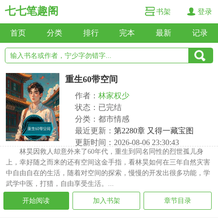
七七笔趣阁
书架
登录
首页
分类
排行
完本
最新
记录
重生60带空间
作者：
林家权少
状态：已完结
分类：都市情感
最近更新：
第2280章 又得一藏宝图
更新时间：2026-08-06 23:30:43
林昊因救人却意外来了60年代，重生到同名同性的烈世孤儿身
上，幸好随之而来的还有空间这金手指，看林昊如何在三年自然灾害
中自由自在的生活，随着对空间的探索，慢慢的开发出很多功能，学
武学中医，打猎，自由享受生活。...
开始阅读
加入书架
章节目录