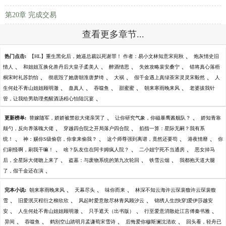
第20章 完成交易
查看更多章节...
、
热门点击:
【HL】重生黑化后，她逼总裁以死谢罪！ 作者：易小文林知意宋宛秋
炮灰情史旧
、
、
、
、
情人
和姐姐互换化兽丹后大皇子柔美人
醉酒情思
失效攻略裴安桑宁
错将真心落梧
、
、
、
、
桐宋时礼苏韵怡
彻底毁了她唐朝淮唐梦绮
大祸
假千金遇上真绿茶宋灵灵宋毅然
人
、
、
、
、
、
生何处不青山姐姐顾明澈
蛊真人
吞噬鱼
甜蜜蜜
朝来寒雨晚来风
老婆拔我针
、
管，让我给男助理煮醒酒汤程心怡陆沉宴
、
、
更新榜单:
替嫁随军，娇娇被禁欲大佬亲哭了
让你研究气象，你磁暴鹰酱舰队？
娇知青靠
、
、
颠勺，反向养落魄大佬
穿越四合院之开局落户四合院
掐指一算：星际无嗣？我有系
、
、
、
、
统！
神：赐你S级偷窃，你拿来偷我？
这个师尊强到离谱，竟然还要苟
港夜情靡
你
、
、
、
们刷怪啊，刷我干嘛！
啥？队友住在阿卡姆疯人院？
二小姐宁死不当通房
恶女掉马
、
、
、
后，全星际大佬吻上来了
盗墓：与废物系统的第九次轮回
铁雪云烟
我都抱天道大腿
、
了，假千金还在演
、
、
、
完本小说:
朝来寒雨晚来风
天幕尽头
味你而来
林深不知云海许云琛裴馥许云琛裴馥
、
、
、
雪
旧爱泯灭程衍之柳欣欣
风起时爱意散尽林青风顾汐云
锦绣人生[快穿]爱伊莎越安
、
、
、
、
安
人生何处不青山姐姐顾明澈
只手遮天（出书版）
行至爱意消散处江言傅秦书雅
、
、
、
、
异间
吞噬鱼
鹤别空山踏明月孟谦荀宋雪诗
后悔爱你穆斯澜沈清欢
回头看，轻舟已