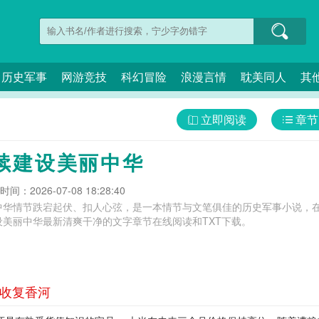
历史军事
网游竞技
科幻冒险
浪漫言情
耽美同人
其
立即阅读
章节
续建设美丽中华
间：2026-07-08 18:28:40
中华情节跌宕起伏、扣人心弦，是一本情节与文笔俱佳的历史军事小说，在
美丽中华最新清爽干净的文字章节在线阅读和TXT下载。
 收复香河