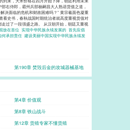
粮的到来，大米价格在四月开始下降，朝廷利用未来
任户部右侍郎，霸州兵部杨嗣昌大人熟谙货值之道，
解决面临的危机和财政困难吗？” 黄宗羲面色凝重
生查看史书，春秋战国时期统治者就高度重视货值对
都走过了一段强盛之路。 从汉朝开始，朝廷又重视
国放在首位
实现中华民族永续发展的
首先应倡
如何承担责任
建设美丽中国实现中华民族永续发
第190章 焚毁后金的攻城器械基地
第4章 价值观
第8章 铁山战斗
第12章 货殖专家不懂货殖