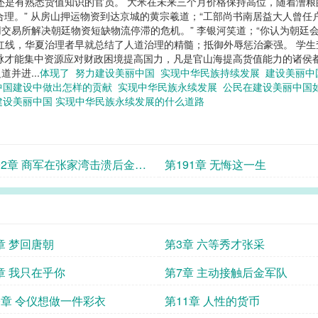
还是有熟悉货值知识的官员。 大米在未来三个月价格保持高位，随着漕
合理。” 从房山押运物资到达京城的黄宗羲道；“工部尚书南居益大人曾
交易所解决朝廷物资短缺物流停滞的危机。” 李银河笑道；“你认为朝廷会
红线，华夏治理者早就总结了人道治理的精髓；抵御外辱惩治豪强。 学
脉才能集中资源应对财政困境提高国力，凡是官山海提高货值能力的诸侯
并进...
体现了
努力建设美丽中国
实现中华民族持续发展
建设美丽中
中国建设中做出怎样的贡献
实现中华民族永续发展
公民在建设美丽中国
建设美丽中国 实现中华民族永续发展的什么道路
92章 商军在张家湾击溃后金骑
第191章 无悔这一生
章 梦回唐朝
第3章 六等秀才张采
章 我只在乎你
第7章 主动接触后金军队
0章 令仪想做一件彩衣
第11章 人性的货币