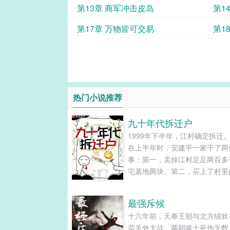
第13章 商军冲击皮岛
第1
第17章 万物皆可交易
第1
热门小说推荐
九十年代拆迁户
1999年下半年，江村确定拆迁
在上半年时，安建平一家干了两
事：第一，卖掉江村足足两百多
宅基地两块。第二，买上了村里
一套电梯房给儿子结婚。于是，
之间，原本被羡慕赞叹的安建平
最强斥候
家，成了江村二十四户人家，二
十六年前，天奉王朝与北方绒狄
户都一夜暴富之下，唯一被漏下
蛮关外大战，两朝将士死伤无数