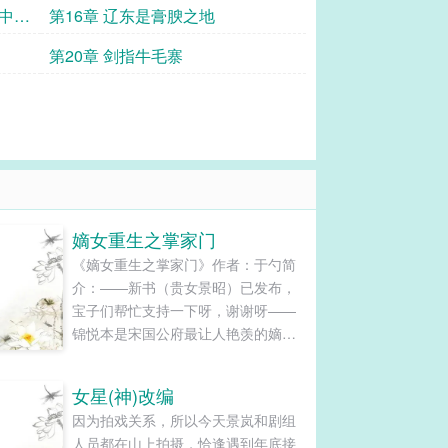
是中原
第16章 辽东是膏腴之地
第20章 剑指牛毛寨
嫡女重生之掌家门
《嫡女重生之掌家门》作者：于勺简
介：——新书（贵女景昭）已发布，
宝子们帮忙支持一下呀，谢谢呀——
锦悦本是宋国公府最让人艳羡的嫡
女，身份金贵，形貌昳丽，许了个貌
比潘安的好儿郎。只可惜，一场宫
女星(神)改编
变，那人面兽心的未婚夫勾搭继姐杀
因为拍戏关系，所以今天景岚和剧组
她至亲，害她惨死。重生一世，她立
人员都在山上拍摄，恰逢遇到年底接