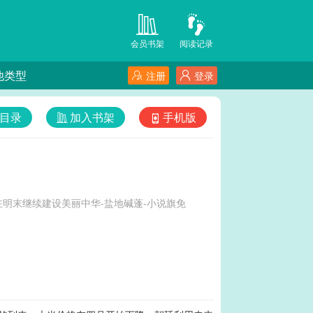
会员书架
阅读记录
他类型
注册
登录
目录
加入书架
手机版
明末继续建设美丽中华-盐地碱蓬-小说旗免