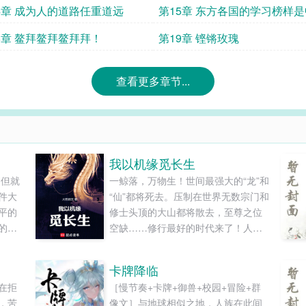
4章 成为人的道路任重道远
第15章 东方各国的学习榜样
帝国
8章 鳌拜鳌拜鳌拜拜！
第19章 铿锵玫瑰
查看更多章节...
我以机缘觅长生
。但就
一鲸落，万物生！世间最强大的“龙”和
件大
“仙”都将死去。压制在世界无数宗门和
平的
修士头顶的大山都将散去，至尊之位
的第
空缺……修行最好的时代来了！人人
一夜
皆可问鼎长生！四方大域，海外仙
一
山，三千大漠，万国之国，枷锁尽
卡牌降临
十二
去，前所未有的煌煌大世降临了！
在拒
［慢节奏+卡牌+御兽+校园+冒险+群
的人
————草剑印、五雷印、解注印、
，苦
像文］与地球相似之地，人族在此间