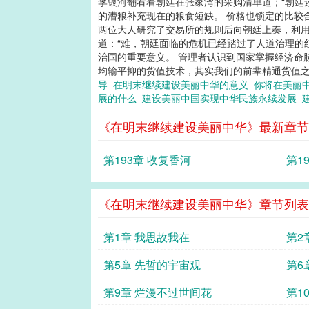
李银河翻看着朝廷在张家湾的采购清单道；“朝廷
的漕粮补充现在的粮食短缺。 价格也锁定的比较
两位大人研究了交易所的规则后向朝廷上奏，利用
道：“难，朝廷面临的危机已经踏过了人道治理的
治国的重要意义。 管理者认识到国家掌握经济命
均输平抑的货值技术，其实我们的前辈精通货值之道
导
在明末继续建设美丽中华的意义
你将在美丽
展的什么
建设美丽中国实现中华民族永续发展
《在明末继续建设美丽中华》最新章节
第193章 收复香河
第1
兵
《在明末继续建设美丽中华》章节列表
第1章 我思故我在
第2
第5章 先哲的宇宙观
第6
第9章 烂漫不过世间花
第1