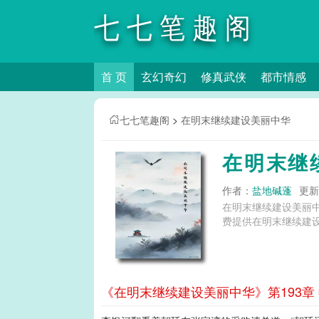
七七笔趣阁
首 页
玄幻奇幻
修真武侠
都市情感
七七笔趣阁
>
在明末继续建设美丽中华
在明末继
作者：
盐地碱蓬
更新时
在明末继续建设美丽
费提供在明末继续建设
《在明末继续建设美丽中华》第193章