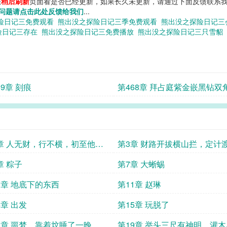
您
稍后刷新
页面看是否已经更新，如果长久未更新，请通过下面反馈联系我
问题请点击此处反馈给我们
...
险日记三免费观看
熊出没之探险日记三季免费观看
熊出没之探险日记三
险日记三存在
熊出没之探险日记三免费播放
熊出没之探险日记三只雪貂
69章 刻痕
第468章 拜占庭紫金嵌黑钻双
月形羽鳞纹项饰
章 人无财，行不横，初至他乡
第3章 财路开拔横山拦，定计
所，偕逢新友共营生
撞鬼影。
章 粽子
第7章 大蜥蜴
0章 地底下的东西
第11章 赵琳
4章 出发
第15章 玩脱了
8章 噩梦，靠着坟睡了一晚
第19章 举头三尺有神明，灌