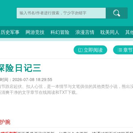
历史军事
网游竞技
科幻冒险
浪漫言情
耽美同人
其
立即阅读
章节
探险日记三
间：2026-07-08 18:29:55
情节跌宕起伏、扣人心弦，是一本情节与文笔俱佳的其他类型小说，熊出没
清爽干净的文字章节在线阅读和TXT下载。
金护腕