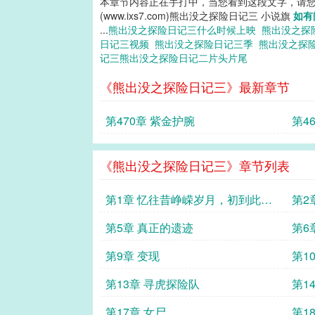
本章节内容正在手打中，当您看到这段文字，请
(www.ixs7.com)熊出没之探险日记三 小说旗
如有
...
熊出没之探险日记三什么时候上映
熊出没之探
日记三视频
熊出没之探险日记三季
熊出没之探
记三熊出没之探险日记二片头片尾
《熊出没之探险日记三》最新章节
第470章 紫金护腕
第4
《熊出没之探险日记三》章节列表
第1章 忆往昔峥嵘岁月，初到此，
第2
结生死同袍。
方定
第5章 真正的遗迹
第6
第9章 变现
第1
第13章 寻虎探险队
第1
第17章 女尸
第1