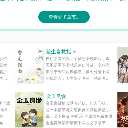
的伤者
查看更多章节...
差生自救指南
的少年
自诩文青的祝明予厌恶学校课程，成
高大
天不是看闲书就是迷信算卦。全科完
着少
美的宁绎知执拗偏激，像个分毫不差
生物
的机器人，人生除了考第一就是考第
随后
一。一个自由散漫的学渣富二代，一
少年
个严于律己的学霸卷王，两...
金玉良缘
初始背
择了放
金玉良缘情节跌宕起伏、扣人心弦，
婶婶
是一本情节与文笔俱佳的其他类型小
宸，
说，金玉良缘-林听禾-小说旗免费提供
知深
金玉良缘最新清爽干净的文字章节在