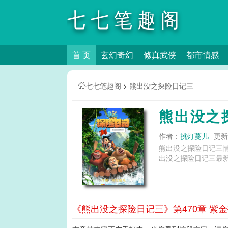
七七笔趣阁
首 页
玄幻奇幻
修真武侠
都市情感
七七笔趣阁
>
熊出没之探险日记三
熊出没之
作者：
挑灯蔓儿
更新时
熊出没之探险日记三
出没之探险日记三最新
《熊出没之探险日记三》第470章 紫