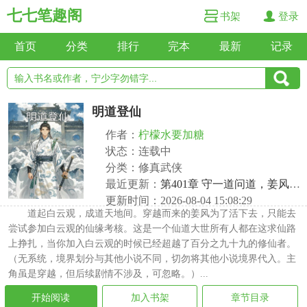
七七笔趣阁
书架
登录
首页
分类
排行
完本
最新
记录
明道登仙
作者：
柠檬水要加糖
状态：连载中
分类：修真武侠
最近更新：
第401章 守一道问道，姜风醒来
更新时间：2026-08-04 15:08:29
道起白云观，成道天地间。穿越而来的姜风为了活下去，只能去
尝试参加白云观的仙缘考核。这是一个仙道大世所有人都在这求仙路
上挣扎，当你加入白云观的时候已经超越了百分之九十九的修仙者。
（无系统，境界划分与其他小说不同，切勿将其他小说境界代入。主
角虽是穿越，但后续剧情不涉及，可忽略。）...
开始阅读
加入书架
章节目录