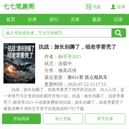
七七笔趣阁
书架
登录
首页
分类
排行
完本
最新
记录
抗战：旅长别薅了，咱老李要秃了
作者：
杨哥哥2025
状态：连载中
分类：修真武侠
最近更新：
第651章 搭点顺风车
更新时间：2026-07-22 12:17:12
抗战：旅长别薅了，咱老李要秃了情节跌宕起伏、扣人心弦，是
一本情节与文笔俱佳的都市言情小说，抗战：旅长别薅了，咱老李要
秃了-杨哥哥2025-小说旗免费提供抗战：旅长别薅了，咱老李要秃了
最新清爽干净的文字章节在线阅读和TXT下载。
开始阅读
加入书架
章节目录