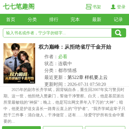
七七笔趣阁
书架
登录
首页
分类
排行
完本
最新
记录
权力巅峰：从拒绝省厅千金开始
作者：
必看
状态：连载中
分类：都市情感
最近更新：
第522章 样机要上云
更新时间：2026-07-31 07:50:20
2025年的副市长齐学斌，因背锅自杀，重生回2007年实习警员时
期。这一世，他拒绝入赘豪门，誓做干净警察。白天，他是基层派出
所里最敏锐的“神探”；晚上，他是写出网文界年入千万的“大神”；暗
中，他更是护送女县长一路青云直上的“守护者”。“我齐学斌这辈子只
想干三件事：清白做人，干净做官，还有……珍爱守护所有生命中重
要的...