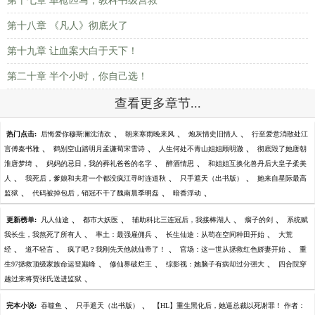
第十七章 单枪匹马，教科书级营救
第十八章 《凡人》彻底火了
第十九章 让血案大白于天下！
第二十章 半个小时，你自己选！
查看更多章节...
、
、
、
热门点击:
后悔爱你穆斯澜沈清欢
朝来寒雨晚来风
炮灰情史旧情人
行至爱意消散处江
、
、
、
言傅秦书雅
鹤别空山踏明月孟谦荀宋雪诗
人生何处不青山姐姐顾明澈
彻底毁了她唐朝
、
、
、
淮唐梦绮
妈妈的忌日，我的葬礼爸爸的名字
醉酒情思
和姐姐互换化兽丹后大皇子柔美
、
、
、
人
我死后，爹娘和夫君一个都没疯江寻时连道秋
只手遮天（出书版）
她来自星际最高
、
、
、
监狱
代码被掉包后，销冠不干了魏南晨季明磊
暗香浮动
、
、
、
、
更新榜单:
凡人仙途
都市大妖医
辅助科比三连冠后，我接棒湖人
瘸子的剑
系统赋
、
、
、
我长生，我熬死了所有人
率土：最强雇佣兵
长生仙途：从苟在空间种田开始
大荒
、
、
、
、
经
道不轻言
疯了吧？我刚先天他就仙帝了！
官场：这一世从拯救红色娇妻开始
重
、
、
、
生97拯救顶级家族命运登巅峰
修仙界破烂王
综影视：她脑子有病却过分强大
四合院穿
、
越过来将贾张氏送进监狱
、
、
完本小说:
吞噬鱼
只手遮天（出书版）
【HL】重生黑化后，她逼总裁以死谢罪！ 作者：