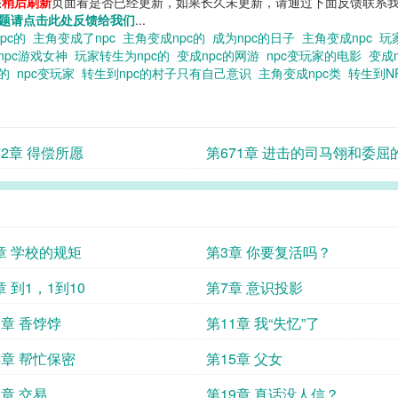
您
稍后刷新
页面看是否已经更新，如果长久未更新，请通过下面反馈联系我
题请点击此处反馈给我们
...
pc的
主角变成了npc
主角变成npc的
成为npc的日子
主角变成npc
玩
npc游戏女神
玩家转生为npc的
变成npc的网游
npc变玩家的电影
变成
家的
npc变玩家
转生到npc的村子只有自己意识
主角变成npc类
转生到N
72章 得偿所愿
第671章 进击的司马翎和委屈
玉
章 学校的规矩
第3章 你要复活吗？
章 到1，1到10
第7章 意识投影
0章 香饽饽
第11章 我“失忆”了
4章 帮忙保密
第15章 父女
8章 交易
第19章 真话没人信？