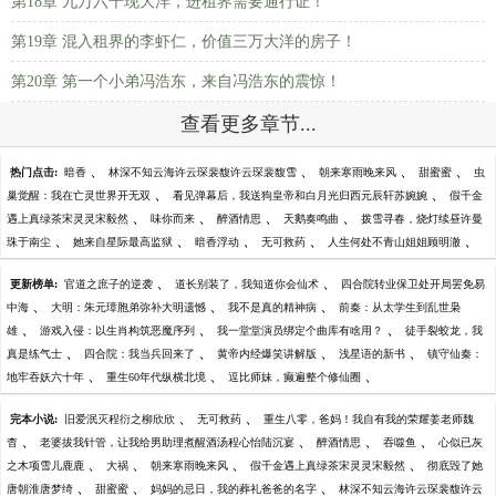
第18章 九万六千现大洋，进租界需要通行证！
第19章 混入租界的李虾仁，价值三万大洋的房子！
第20章 第一个小弟冯浩东，来自冯浩东的震惊！
查看更多章节...
、
、
、
、
热门点击:
暗香
林深不知云海许云琛裴馥许云琛裴馥雪
朝来寒雨晚来风
甜蜜蜜
虫
、
、
巢觉醒：我在亡灵世界开无双
看见弹幕后，我送狗皇帝和白月光归西元辰轩苏婉婉
假千金
、
、
、
、
遇上真绿茶宋灵灵宋毅然
味你而来
醉酒情思
天鹅奏鸣曲
拨雪寻春，烧灯续昼许曼
、
、
、
、
、
珠于南尘
她来自星际最高监狱
暗香浮动
无可救药
人生何处不青山姐姐顾明澈
、
、
更新榜单:
官道之庶子的逆袭
道长别装了，我知道你会仙术
四合院转业保卫处开局罢免易
、
、
、
中海
大明：朱元璋胞弟弥补大明遗憾
我不是真的精神病
前秦：从太学生到乱世枭
、
、
、
雄
游戏入侵：以生肖构筑恶魔序列
我一堂堂演员绑定个曲库有啥用？
徒手裂蛟龙，我
、
、
、
、
真是练气士
四合院：我当兵回来了
黄帝内经爆笑讲解版
浅星语的新书
镇守仙秦：
、
、
、
地牢吞妖六十年
重生60年代纵横北境
逗比师妹，癫遍整个修仙圈
、
、
完本小说:
旧爱泯灭程衍之柳欣欣
无可救药
重生八零，爸妈！我自有我的荣耀姜老师魏
、
、
、
、
杳
老婆拔我针管，让我给男助理煮醒酒汤程心怡陆沉宴
醉酒情思
吞噬鱼
心似已灰
、
、
、
、
之木项雪儿鹿鹿
大祸
朝来寒雨晚来风
假千金遇上真绿茶宋灵灵宋毅然
彻底毁了她
、
、
、
唐朝淮唐梦绮
甜蜜蜜
妈妈的忌日，我的葬礼爸爸的名字
林深不知云海许云琛裴馥许云