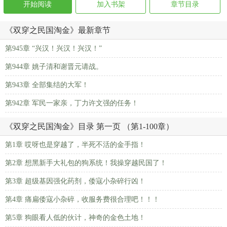
开始阅读
加入书架
章节目录
《双穿之民国淘金》最新章节
第945章 “兴汉！兴汉！兴汉！”
第944章 姚子清和谢晋元请战。
第943章 全部集结的大军！
第942章 军民一家亲，丁力许文强的任务！
《双穿之民国淘金》目录 第一页 （第1-100章）
第1章 哎呀也是穿越了，半死不活的金手指！
第2章 想黑新手大礼包的狗系统！我操穿越民国了！
第3章 超级基因强化药剂，倭寇小杂碎行凶！
第4章 痛扁倭寇小杂碎，收服务费很合理吧！！！
第5章 狗眼看人低的伙计，神奇的金色土地！