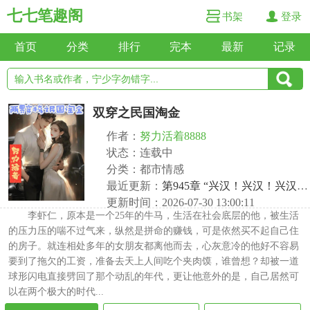
七七笔趣阁
书架
登录
首页
分类
排行
完本
最新
记录
双穿之民国淘金
作者：
努力活着8888
状态：连载中
分类：都市情感
最近更新：
第945章 “兴汉！兴汉！兴汉！”
更新时间：2026-07-30 13:00:11
李虾仁，原本是一个25年的牛马，生活在社会底层的他，被生活
的压力压的喘不过气来，纵然是拼命的赚钱，可是依然买不起自己住
的房子。就连相处多年的女朋友都离他而去，心灰意冷的他好不容易
要到了拖欠的工资，准备去天上人间吃个夹肉馍，谁曾想？却被一道
球形闪电直接劈回了那个动乱的年代，更让他意外的是，自己居然可
以在两个极大的时代...