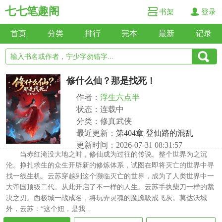
七七笔趣阁
书架
登录
首页
分类
排行
完本
最新
记录
修什么仙？那是找死！
作者：
浮生六点半
状态：连载中
分类：修真武侠
最近更新：
第404章 登仙路的混乱
更新时间：2026-07-31 08:31:57
当赤红淹没大地之时，修仙成为过往的传说。整个世界为之沉
沦。挣扎求生的众生开辟新的修炼体系，试图在即将灭亡的世界中寻
找一线生机。云苏穿越到这个濒临灭亡的世界，成为了人类世界中一
大帝国顶级二代。从此开启了不一样的人生。云苏手执柴刀一样的裁
决之刃。西极城一战成名，将玩弄灵魂的魔魇吸成飞灰。莫达沃城
外，云苏：“这个妞，是我...