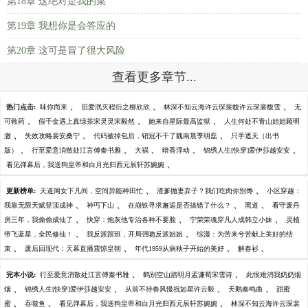
第18章 这绝对是我的菜
第19章 我想你是会答应的
第20章 这可是冒了很大风险
查看更多章节...
、
、
、
热门点击:
味你而来
旧爱泯灭程衍之柳欣欣
林深不知云海许云琛裴馥许云琛裴馥雪
无
、
、
、
可救药
假千金遇上真绿茶宋灵灵宋毅然
她来自星际最高监狱
人生何处不青山姐姐顾明
、
、
、
澈
失效攻略裴安桑宁
代码被掉包后，销冠不干了魏南晨季明磊
只手遮天（出书
、
、
、
、
、
版）
行至爱意消散处江言傅秦书雅
大祸
暗香浮动
锦绣人生[快穿]爱伊莎越安安
、
看见弹幕后，我送狗皇帝和白月光归西元辰轩苏婉婉
、
、
更新榜单:
天道闺女下凡间，空间异能种田忙
渣爹抛妻弃子？我们吃肉你别馋
小区穿越：
、
、
、
、
我靠无限天赋登顶成神
神丐下山
在崩铁寻求邂逅是否搞错了什么？
黑道
看守废丹
、
、
、
房三年，我偷偷成仙了
快穿：炮灰他专治各种不要脸
宁荣荣魂穿凡人成韩立小妹
灵植
、
、
带飞蓝星，全民修仙！
我反派跟班，开局强吻反派姐姐
综漫：为苦来兮苦献上美好的结
、
、
、
、
束
废后回现代：天幕直播震惊皇朝
年代1959从病秧子开始的美好
解春衫
、
、
完本小说:
行至爱意消散处江言傅秦书雅
鹤别空山踏明月孟谦荀宋雪诗
此恨难消我奶奶烟
、
、
、
、
烟
锦绣人生[快穿]爱伊莎越安安
从前不待春风慢祝如星许云毅
天鹅奏鸣曲
甜蜜
、
、
、
蜜
吞噬鱼
看见弹幕后，我送狗皇帝和白月光归西元辰轩苏婉婉
林深不知云海许云琛裴