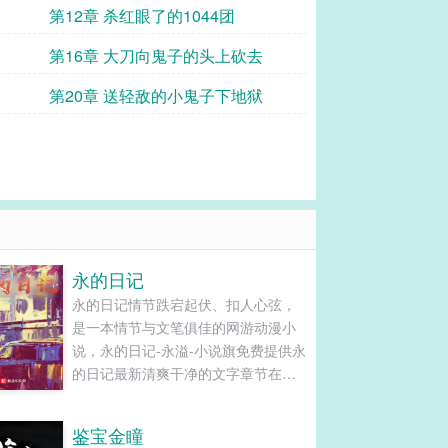
人
第12章 杀红眼了的1044团
第16章 大刀向鬼子的头上砍去
第20章 送轻敌的小鬼子下地狱
永的日记
永的日记情节跌宕起伏、扣人心弦，
是一本情节与文笔俱佳的网游动漫小
说，永的日记-永溢-小说旗免费提供永
的日记最新清爽干净的文字章节在线
阅读和TXT下载。...
鉴宝金瞳