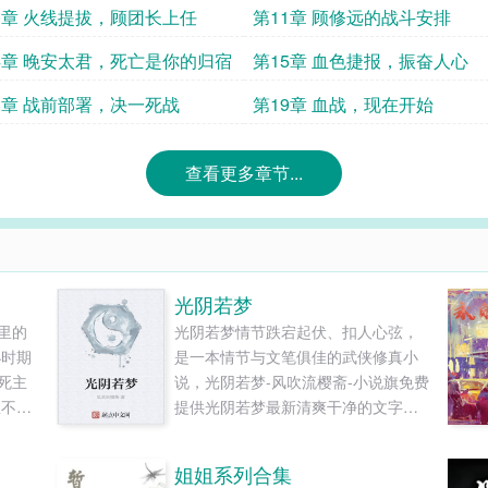
0章 火线提拔，顾团长上任
第11章 顾修远的战斗安排
4章 晚安太君，死亡是你的归宿
第15章 血色捷报，振奋人心
8章 战前部署，决一死战
第19章 血战，现在开始
查看更多章节...
光阴若梦
里的
光阴若梦情节跌宕起伏、扣人心弦，
小时期
是一本情节与文笔俱佳的武侠修真小
死主
说，光阴若梦-风吹流樱斋-小说旗免费
里不
提供光阴若梦最新清爽干净的文字章
拥三宫
节在线阅读和TXT下载。...
在干
姐姐系列合集
修