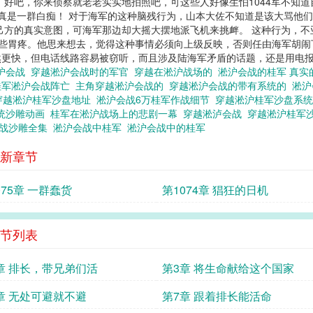
 好吧，你来侦察就老老实实地拍照吧，可这些人好像生怕1044军不知
？真是一群白痴！ 对于海军的这种脑残行为，山本大佐不知道是该大骂他
到己方的真实意图，可海军那边却大摇大摆地派飞机来挑衅。 这种行为，不
险些胃疼。他思来想去，觉得这种事情必须向上级反映，否则任由海军胡闹
然更快，但电话线路容易被窃听，而且涉及陆海军矛盾的话题，还是用电
淞沪会战
穿越淞沪会战时的军官
穿越在淞沪战场的
淞沪会战的桂军 真
桂军淞沪会战阵亡
主角穿越淞沪会战的
穿越淞沪会战的带有系统的
淞
穿越淞沪桂军沙盘地址
淞沪会战6万桂军作战细节
穿越淞沪桂军沙盘系统
统沙雕动画
桂军在淞沪战场上的悲剧一幕
穿越淞泸会战
穿越淞沪桂军
抗战沙雕全集
淞沪会战中桂军
淞沪会战中的桂军
新章节
075章 一群蠢货
第1074章 猖狂的日机
节列表
章 排长，带兄弟们活
第3章 将生命献给这个国家
章 无处可避就不避
第7章 跟着排长能活命