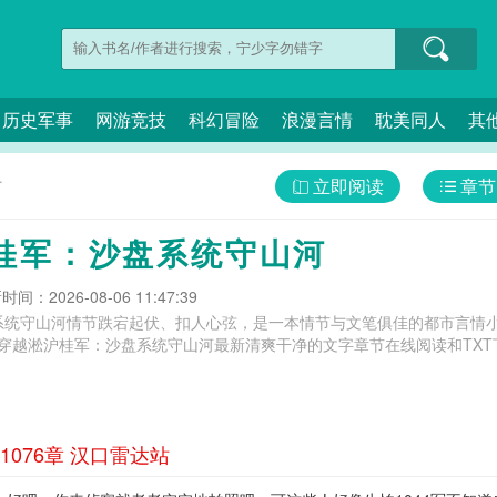
历史军事
网游竞技
科幻冒险
浪漫言情
耽美同人
其
立即阅读
章节
河
桂军：沙盘系统守山河
间：2026-08-06 11:47:39
系统守山河情节跌宕起伏、扣人心弦，是一本情节与文笔俱佳的都市言情小
供穿越淞沪桂军：沙盘系统守山河最新清爽干净的文字章节在线阅读和TXT
076章 汉口雷达站