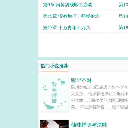
第9章 南翼防线即将崩溃
第1
第13章 没有炮打，那就抢炮
第1
第17章 十万青年十万兵
第1
热门小说推荐
哪里不对
陈旭之知道自己穿成了某本小说
大反派。 他没有选择在主角弱
抱大腿，反而孜孜不倦的试图踩
角。 不过踩着踩着……嗯？哪
对？ 简城重生了。 他上辈子坐
六院七十二妃，美女小弟无数，
仙味禅味与法味
掉了东阳魔帝后，成为大陆最强