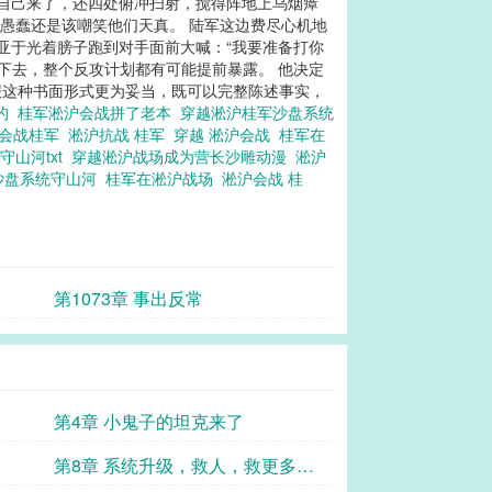
道自己来了，还四处俯冲扫射，搅得阵地上乌烟瘴
们愚蠢还是该嘲笑他们天真。 陆军这边费尽心机地
亚于光着膀子跑到对手面前大喊：“我要准备打你
下去，整个反攻计划都有可能提前暴露。 他决定
报这种书面形式更为妥当，既可以完整陈述事实，
实的
桂军淞沪会战拼了老本
穿越淞沪桂军沙盘系统
沪会战桂军
淞沪抗战 桂军
穿越 淞沪会战
桂军在
守山河txt
穿越淞沪战场成为营长沙雕动漫
淞沪
沙盘系统守山河
桂军在淞沪战场
淞沪会战 桂
第1073章 事出反常
第4章 小鬼子的坦克来了
第8章 系统升级，救人，救更多的