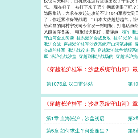
仅仅两天时间，日机就在这片空域出没了十多次！
气。 现在好了，被打下来了吧？ 彻底傻眼了吧
隐蔽集结，力求在发起进攻前不让1044军察觉
了，你赶紧准备迎战吧！” 山本大佐越想越气，
给武昌的冈村宁次司令官发一封电报，打电话虽
又能留存备案。 电报很快拟好，措辞虽...
桂军 
守山河全文阅读
桂系淞沪会战反攻
桂军 淞沪
淞沪会战
穿越淞沪桂军沙盘系统守山河笔趣阁
会战的桂军
淞沪战役 桂系
穿越淞沪战争觉醒系
军
淞沪会战沙盘
穿越到淞沪战场的
穿越淞沪
《穿越淞沪桂军：沙盘系统守山河》最
第1076章 汉口雷达站
第1
《穿越淞沪桂军：沙盘系统守山河》章
第1章 血海淞沪，沙盘初启
第2
第5章 如何求生？何处逢生？
第6