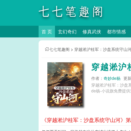
七七笔趣阁
首 页
玄幻奇幻
修真武侠
都市情感
七七笔趣阁
>
穿越淞沪桂军：沙盘系统守山
穿越淞沪
作者：
奇妙de杨
更新时
穿越淞沪桂军：沙盘
de杨-小说旗免费提
《穿越淞沪桂军：沙盘系统守山河》第1