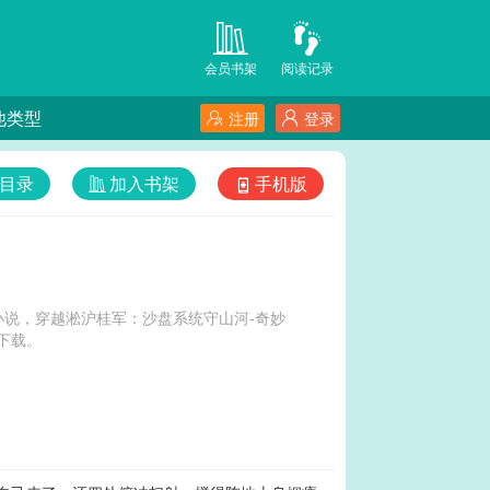
会员书架
阅读记录
他类型
注册
登录
目录
加入书架
手机版
说，穿越淞沪桂军：沙盘系统守山河-奇妙
下载。