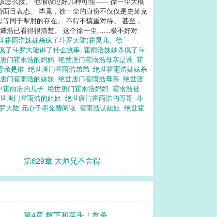
该怎么接。 他假设过好几种可能—— 徐一尘大概
势面目表态。 毕竟，徐一尘的身份不仅仅是史莱克
等同于掣肘的存在。 不得不慎重对待。 甚至，
，戴浩已看得很清楚。 这个徐一尘……极不好对
世霍雨浩妹妹杀疯了斗罗大陆(霍灵儿、徐一
杀疯了斗罗大陆讲了什么故事
霍雨浩妹妹杀疯了斗
世唐门霍雨浩的妈妈
绝世唐门霍雨浩母亲是谁
霍
母亲是谁
绝世唐门霍雨浩弟弟
绝世霍雨浩妹妹杀
世唐门霍雨浩的妹妹
绝世唐门霍雨浩母亲
绝世唐
中霍雨浩的儿子
绝世唐门霍雨浩妈妈
霍雨浩被
绝世唐门霍雨浩的姐姐
绝世唐门霍雨浩的哥哥
斗
罗大陆 元心子墨免费阅读
霍雨浩认姐姐
绝世霍
第629章 大师兄不舍得
第4章 救下和菜头！首杀