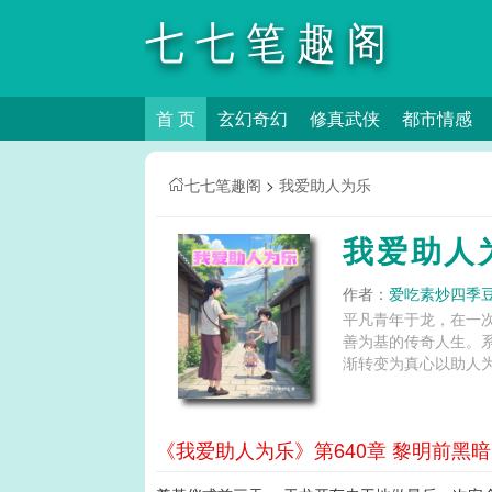
七七笔趣阁
首 页
玄幻奇幻
修真武侠
都市情感
七七笔趣阁
>
我爱助人为乐
我爱助人
作者：
爱吃素炒四季
平凡青年于龙，在一
善为基的传奇人生。
渐转变为真心以助人为
《我爱助人为乐》第640章 黎明前黑暗