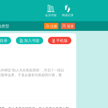
会员书架
阅读记录
他类型
注册
登录
目录
加入书架
手机版
外绑定“助人为乐奖励系统”，开启了一段以
展善举边界。于龙从最初为奖励而行善，逐