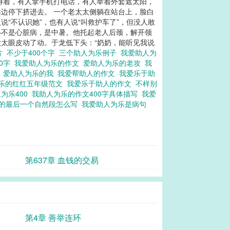
蹲着，有人拿手机打电话，有人举着外套遮太阳，
边停下挤进去。 一个老太太侧躺在站台上，脸白
“不认识她”，也有人说“叫救护车了”，但没人敢
—不是心脏病，是中暑。他托起老人后颈，解开领
太太眼皮动了动。于龙低下头：“奶奶，能听见我说
片
不少于400个字
三个助人为乐例子
我爱助人为
00字
我爱助人为乐的作文
爱助人为乐的老攻
我
么
爱助人为乐的我
我爱帮助人的作文
我爱乐于助
乐的红红五年级范文
我爱乐于助人的作文
不样别
为乐400
我助人为乐的作文400字具体描写
我爱
友的最后一个自然段怎么写
我爱助人为乐是病句
第637章 血钱的交易
第4章 善举连环