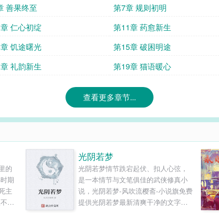
章 善果终至
第7章 规则初明
0章 仁心初绽
第11章 药愈新生
4章 饥途曙光
第15章 破困明途
8章 礼韵新生
第19章 猫语暖心
查看更多章节...
光阴若梦
里的
光阴若梦情节跌宕起伏、扣人心弦，
小时期
是一本情节与文笔俱佳的武侠修真小
死主
说，光阴若梦-风吹流樱斋-小说旗免费
里不
提供光阴若梦最新清爽干净的文字章
拥三宫
节在线阅读和TXT下载。...