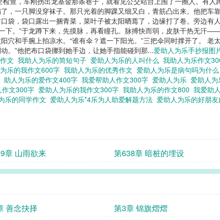
全检查，车刚拐出龙基金那条巷子，就看见公交站台上围了一圈人。有人
了，一只脚没穿袜子。那只光着的脚踝又细又白，青筋凸出来。他把车靠
口袋，袋口露出一捆青菜，菜叶子被太阳晒蔫了，边缘打了卷。旁边有人说
让一下。”于龙蹲下来，先摸脉，再看瞳孔。脉搏快而弱，皮肤干热无汗—
阳穴和手腕上拍凉水。“谁有伞？遮一下阳光。”三把伞同时撑开了。 老
别动。”他把布口袋挪到她手边，让她手指能碰到那...
爱助人为乐手抄报图
人作文
我助人为乐的简短句子
爱助人为乐的人叫什么
我助人为乐作文3
为乐的我作文600字
我助人为乐的优秀作文
爱助人为乐是病句吗为什
好
助人为乐的爱作文400字
我爱帮助人作文300字
爱助人为乐
爱助人为
作文300字
爱助人为乐的我作文300字
我助人为乐的作文800
我爱助人
为乐的同学作文
爱助人为乐*4乐为人助爱解题方法
爱助人为乐的好朋
39章 山雨欲来
第638章 暗桩的埋设
章 善念抉择
第3章 锦旗熠熠