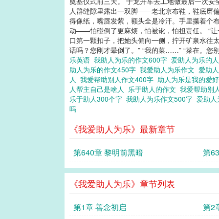
奠基仪式前三天。 于龙开车去工地做最后一次安
人群缝隙里露出一双脚——老北京布鞋，鞋底磨偏
得像纸，嘴唇发紫，额头全是冷汗。手里攥着个布
动——怕碰倒了更麻烦，怕被讹，怕担责任。 “
口第一颗扣子，把她头偏向一侧，拧开矿泉水往太
话吗？您刚才晕倒了。” “我的菜……” “菜在。您
乐英语
我助人为乐的作文600字
爱助人为乐的
助人为乐的作文450字
我爱助人为乐作文
爱助人
人
我爱帮助别人作文400字
助人为乐是我的爱
人帮主自己是啥人
乐于助人的作文
我爱帮助别人
乐于助人300个字
我助人为乐作文500字
爱助人
吗
《我爱助人为乐》最新章节
第640章 黎明前黑暗
第6
《我爱助人为乐》章节列表
第1章 善念初启
第2