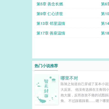
第5章 善念长燃
第6
第9章 仁心济世
第1
第13章 邻里温情
第1
第17章 善座温情
第1
热门小说推荐
哪里不对
陈旭之知道自己穿成了某本小说
大反派。 他没有选择在主角弱
抱大腿，反而孜孜不倦的试图踩
角。 不过踩着踩着……嗯？哪
对？ 简城重生了。 他上辈子坐