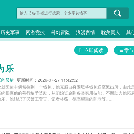
历史军事
网游竞技
科幻冒险
浪漫言情
耽美同人
其
立即阅读
章节
为乐
豆的瑟煊
更新时间：2026-07-27 11:42:52
次就医途中偶然捡到一个钱包，他克服自身困境将钱包送至派出所，由此意
系统根据他的善行给予奖励，从初始资金到各类实用技能，不断助力他拓
乐。他结识了民警王警官、记者林薇、德高望重的陈老等志...