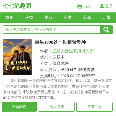
七七笔趣阁
书架
登录
首页
分类
排行
完本
最新
记录
重生1990这一世逆转乾坤
作者：
悠悠的云里有淡淡的光
状态：连载中
分类：修真武侠
最近更新：
第1054章 腿伤恢复
更新时间：2026-08-07 06:52:57
重生1990这一世逆转乾坤情节跌宕起伏、扣人心弦，是一本情节
与文笔俱佳的都市言情小说，重生1990这一世逆转乾坤-悠悠的云里
有淡淡的光-小说旗免费提供重生1990这一世逆转乾坤最新清爽干净
的文字章节在线阅读和TXT下载。
开始阅读
加入书架
章节目录