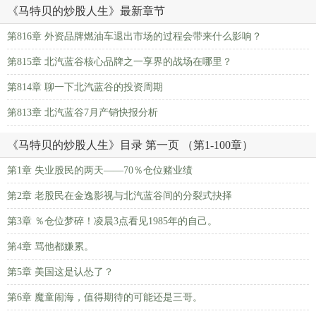
《马特贝的炒股人生》最新章节
第816章 外资品牌燃油车退出市场的过程会带来什么影响？
第815章 北汽蓝谷核心品牌之一享界的战场在哪里？
第814章 聊一下北汽蓝谷的投资周期
第813章 北汽蓝谷7月产销快报分析
《马特贝的炒股人生》目录 第一页 （第1-100章）
第1章 失业股民的两天——70％仓位赌业绩
第2章 老股民在金逸影视与北汽蓝谷间的分裂式抉择
第3章 ％仓位梦碎！凌晨3点看见1985年的自己。
第4章 骂他都嫌累。
第5章 美国这是认怂了？
第6章 魔童闹海，值得期待的可能还是三哥。