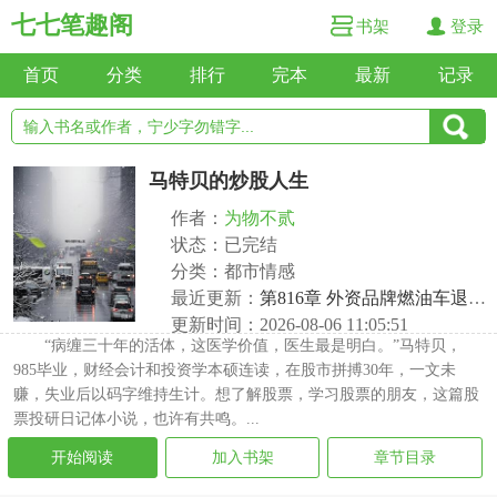
七七笔趣阁
书架
登录
首页
分类
排行
完本
最新
记录
马特贝的炒股人生
作者：
为物不贰
状态：已完结
分类：都市情感
最近更新：
第816章 外资品牌燃油车退出市场的过程会带来什么影响？
更新时间：2026-08-06 11:05:51
“病缠三十年的活体，这医学价值，医生最是明白。”马特贝，
985毕业，财经会计和投资学本硕连读，在股市拼搏30年，一文未
赚，失业后以码字维持生计。想了解股票，学习股票的朋友，这篇股
票投研日记体小说，也许有共鸣。...
开始阅读
加入书架
章节目录