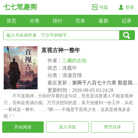
七七笔趣阁
书架
登录
首页
分类
排行
完本
最新
记录
直视古神一整年
作者：
三藏的左轮
状态：连载中
分类：浪漫言情
最近更新：
第两千八百七十六章 那是我的名字
更新时间：2026-08-05 03:24:28
不可直视神，付前经常看到这句话，意思是说普通人不能直视神
只，否则会变成白痴。万万没想到的是，某天他接到一份工作，从此
一看就是一整年。……“嗯——不愧是宇宙美少女，这真是摇曳多姿
呢！”...
开始阅读
加入书架
章节目录