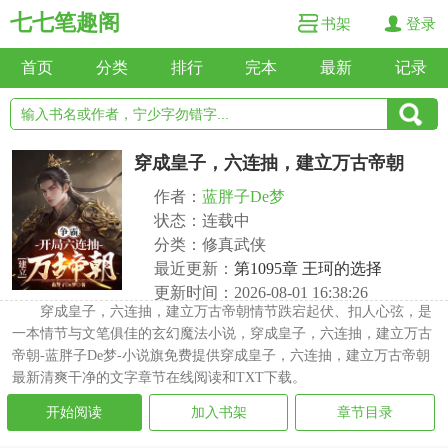
七七笔趣阁
书架
登录
首页
分类
排行
完本
最新
记录
穿成皇子，六连抽，建立万古帝朝
作者：
蓝胖子De梦
状态：连载中
分类：修真武侠
最近更新：
第1095章 王珂的选择
更新时间：2026-08-01 16:38:26
穿成皇子，六连抽，建立万古帝朝情节跌宕起伏、扣人心弦，是
一本情节与文笔俱佳的玄幻魔法小说，穿成皇子，六连抽，建立万古
帝朝-蓝胖子De梦-小说旗免费提供穿成皇子，六连抽，建立万古帝朝
最新清爽干净的文字章节在线阅读和TXT下载。
开始阅读
加入书架
章节目录