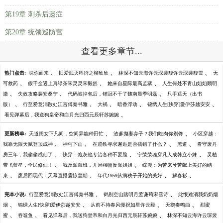
第19章 刺杀后遗症
第20章 统领巡防营
查看更多章节...
、
、
、
热门点击:
味你而来
旧爱泯灭程衍之柳欣欣
林深不知云海许云琛裴馥许云琛裴馥雪
无
、
、
、
可救药
假千金遇上真绿茶宋灵灵宋毅然
她来自星际最高监狱
人生何处不青山姐姐顾明
、
、
、
澈
失效攻略裴安桑宁
代码被掉包后，销冠不干了魏南晨季明磊
只手遮天（出书
、
、
、
、
、
版）
行至爱意消散处江言傅秦书雅
大祸
暗香浮动
锦绣人生[快穿]爱伊莎越安安
、
看见弹幕后，我送狗皇帝和白月光归西元辰轩苏婉婉
、
、
更新榜单:
天道闺女下凡间，空间异能种田忙
渣爹抛妻弃子？我们吃肉你别馋
小区穿越：
、
、
、
、
我靠无限天赋登顶成神
神丐下山
在崩铁寻求邂逅是否搞错了什么？
黑道
看守废丹
、
、
、
房三年，我偷偷成仙了
快穿：炮灰他专治各种不要脸
宁荣荣魂穿凡人成韩立小妹
灵植
、
、
带飞蓝星，全民修仙！
我反派跟班，开局强吻反派姐姐
综漫：为苦来兮苦献上美好的结
、
、
、
、
束
废后回现代：天幕直播震惊皇朝
年代1959从病秧子开始的美好
解春衫
、
、
完本小说:
行至爱意消散处江言傅秦书雅
鹤别空山踏明月孟谦荀宋雪诗
此恨难消我奶奶烟
、
、
、
、
烟
锦绣人生[快穿]爱伊莎越安安
从前不待春风慢祝如星许云毅
天鹅奏鸣曲
甜蜜
、
、
、
蜜
吞噬鱼
看见弹幕后，我送狗皇帝和白月光归西元辰轩苏婉婉
林深不知云海许云琛裴