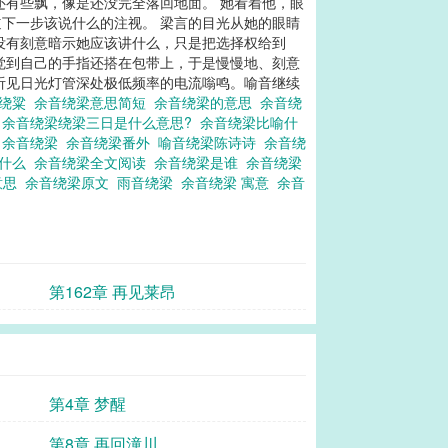
还有些飘，像是还没完全落回地面。 她看着他，眼
下一步该说什么的注视。 梁言的目光从她的眼睛
，没有刻意暗示她应该讲什么，只是把选择权给到
觉到自己的手指还搭在包带上，于是慢慢地、刻意
能听见日光灯管深处极低频率的电流嗡鸣。喻音继续
音绕粱
余音绕梁意思简短
余音绕梁的意思
余音绕
思
余音绕梁绕梁三日是什么意思?
余音绕梁比喻什
思
余音绕梁
余音绕梁番外
喻音绕梁陈诗诗
余音绕
是什么
余音绕梁全文阅读
余音绕梁是谁
余音绕梁
意思
余音绕梁原文
雨音绕梁
余音绕梁 寓意
余音
第162章 再见莱昂
第4章 梦醒
第8章 再回潼川