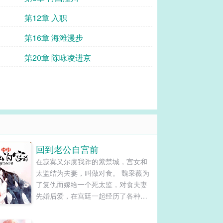
第12章 入职
第16章 海滩漫步
第20章 陈咏凌进京
回到老公自宫前
在寂寞又尔虞我诈的紫禁城，宫女和
太监结为夫妻，叫做对食。 魏采薇为
了复仇而嫁给一个死太监，对食夫妻
先婚后爱，在宫廷一起经历了各种风
风雨雨，始终相濡以沫，不离不弃，
最终死太监成为东厂厂公，权倾朝