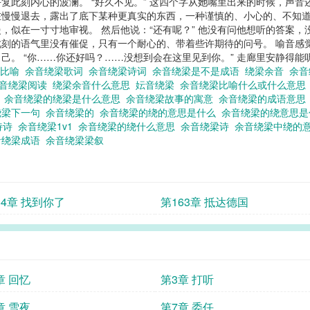
复此刻内心的波澜。 “好久不见。” 这四个字从她嘴里出来的时候，声音
慢慢退去，露出了底下某种更真实的东西，一种谨慎的、小心的、不知道
，似在一寸寸地审视。 然后他说：“还有呢？” 他没有问他想听的答案
刻的语气里没有催促，只有一个耐心的、带着些许期待的问号。 喻音感
己。 “你……你还好吗？……没想到会在这里见到你。” 走廊里安静得
梁比喻
余音绕梁歌词
余音绕梁诗词
余音绕梁是不是成语
绕梁余音
余
音绕梁阅读
绕梁余音什么意思
妘音绕梁
余音绕梁比喻什么或什么意
梁
余音绕梁的绕梁是什么意思
余音绕梁故事的寓意
余音绕梁的成语意
绕梁下一句
余音绕梁的
余音绕梁的绕的意思是什么
余音绕梁的绕意思
诗诗
余音绕梁1v1
余音绕梁的绕什么意思
余音绕梁诗
余音绕梁中绕的
音绕梁成语
余音绕梁梁叙
64章 找到你了
第163章 抵达德国
章 回忆
第3章 打听
章 雪夜
第7章 委任