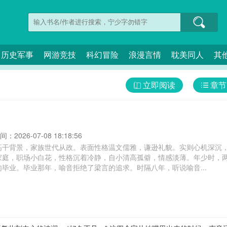
历史军事
网游竞技
科幻冒险
浪漫言情
耽美同人
其
立即阅读
章节
：2026-07-08 18:18:56
高干背景，家族世代从政。表面性格温文儒雅，谦逊礼貌。实则心机深沉
家庭，职场小白花，性格沉着冷静，自小清高孤僻，情感淡薄。年少时，
毕业。毕业那年，喻音拒绝了梁言的追求。时隔八年，听说喻音...