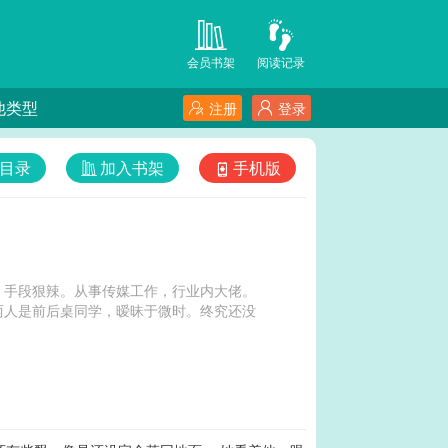
会员书架
阅读记录
他类型
注册
登录
目录
加入书架
手机版
，手段狠辣。从事传媒工作，行业内大佬。
两人是前后桌同学，暧昧于微时。终究还没