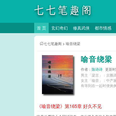
七七笔趣阁
首 页
玄幻奇幻
修真武侠
都市情感
七七笔趣阁
>
喻音绕梁
喻音绕梁
作者：
陈诗诗
更新时间
男主「梁言」：京圈
女主「喻音」：中产
有等到在一起时便匆匆
《喻音绕梁》第165章 好久不见