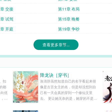
0章 交接
第11章 布局
4章 试驾
第15章 晚餐
8章 开庭
第19章 争吵
查看更多章节...
降龙诀［穿书］
、扣
洛清辞虽然知道自己的名字看起来很
的都
像是古言女主的名，但是却没想到自
-向优
己有一天会真的穿到一个修仙文里
了，看
去。 更让她无奈的是，她穿的不是女
线阅
主而是女主的炮灰师尊。 这篇修仙文
是个典型的大女主文，可是这个女主