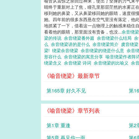
喻音从震惊之余回过神来，使出了全身的力气来平
睛终于重新对上了焦，瞳孔里那层茫然的水雾正在
移到她的鼻梁，又从鼻梁移回她的眼睛，速度很慢
她。四年前的很多东西悬在空气里没有落定，他此
地抓紧了一下，借着这一点物理上的触感来稳住自
看着他的眼睛，那里面没有责备，也没...
余音绕
梁的传说
余音绕梁番外篇
余音绕梁什么结局
余
么
余音绕梁讲的是什么
余音绕梁简介
虞音绕
梁!
绕梁余音绕梁
余音绕梁的绕是什么意
余音
形容什么
余音绕梁的寓意分享
喻音绕梁作者阵
绕梁含义
余音绕梁 诗词
余音绕梁的比喻义
余
《喻音绕梁》最新章节
第165章 好久不见
第1
《喻音绕梁》章节列表
第1章 重逢
第2
第5章 再见你一面
第6