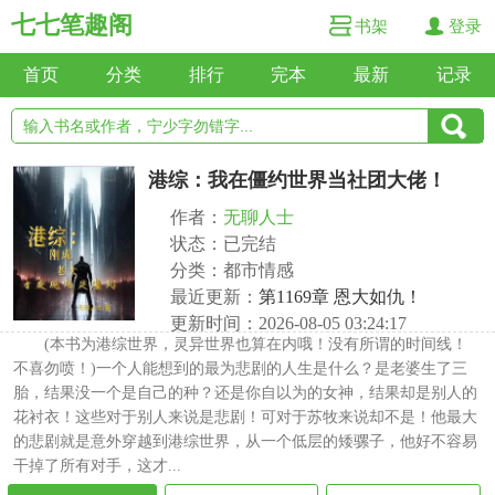
七七笔趣阁
书架
登录
首页
分类
排行
完本
最新
记录
港综：我在僵约世界当社团大佬！
作者：
无聊人士
状态：已完结
分类：都市情感
最近更新：
第1169章 恩大如仇！
更新时间：2026-08-05 03:24:17
(本书为港综世界，灵异世界也算在内哦！没有所谓的时间线！
不喜勿喷！)一个人能想到的最为悲剧的人生是什么？是老婆生了三
胎，结果没一个是自己的种？还是你自以为的女神，结果却是别人的
花衬衣！这些对于别人来说是悲剧！可对于苏牧来说却不是！他最大
的悲剧就是意外穿越到港综世界，从一个低层的矮骡子，他好不容易
干掉了所有对手，这才...