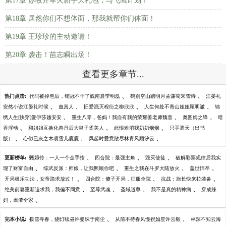
第17章 苏牧开军火新手大礼包，与飞鹰计划！
第18章 居然你们不想体面，那我就帮你们体面！
第19章 王珍珍的主动邀请！
第20章 袭击！苗志瞬出场！
查看更多章节...
、
、
热门点击:
代码被掉包后，销冠不干了魏南晨季明磊
鹤别空山踏明月孟谦荀宋雪诗
江晏礼
、
、
、
、
安然小说江晏礼时候
蛊真人
旧爱泯灭程衍之柳欣欣
人生何处不青山姐姐顾明澈
锦
、
、
、
绣人生[快穿]爱伊莎越安安
重生八零，爸妈！我自有我的荣耀姜老师魏杳
奥图姆之锋
暗
、
、
、
香浮动
和姐姐互换化兽丹后大皇子柔美人
此恨难消我奶奶烟烟
只手遮天（出书
、
、
、
版）
心似已灰之木项雪儿鹿鹿
风起时爱意散尽林青风顾汐云
、
、
、
更新榜单:
甄嬛传：一人一个金手指
四合院：最强主角
毁灭使徒
破解彩票规律后我实
、
、
、
、
现了财富自由
综武反派：师娘，让我照顾你吧
重生之我在斗罗大陆放火
盖世悍卒
、
、
、
开局极乐功法，女帝跪求放过！
四合院：傻子开局，征服全院
抗战：旅长快来拉装备
、
、
、
、
绝美前妻重新追求我，我偏不同意
至尊武魂
圣域道尊
我不是真的精神病
穿成辣
、
妈，虐渣全家
、
、
完本小说:
拨雪寻春，烧灯续昼许曼珠于南尘
从前不待春风慢祝如星许云毅
林深不知云海