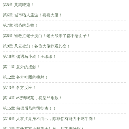
第5章 黄狗吃瘪！
第6章 城市猎人孟波！嘉嘉大厦！
第7章 强势的苏牧！
第8章 谁敢拦老子洗白！老天爷来了都不给面子！
第9章 风云变幻！各位大佬静观其变！
第10章 偶遇马小玲！王珍珍！
第11章 意外的接触！
第12章 各方社团的挑衅！
第13章 各方反应！
第14章 o记请喝茶，初见邱刚敖！
第15章 前倨后恭的司徒杰！！
第16章 人在江湖身不由己，除非你有能力不吃牛肉！