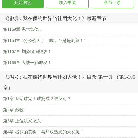
开始阅读
加入书架
章节目录
《港综：我在僵约世界当社团大佬！》最新章节
第1169章 恩大如仇！
第1168章 “公公殡天了，哦，不是是刘莽！”
第1167章 刘莽瞬间被废！
第1166章 大战一触即发！
《港综：我在僵约世界当社团大佬！》目录 第一页 （第1-100
章）
第1章 我话讲完！谁赞成？谁反对？
第2章 苏牧！
第3章 上位洪兴龙头！
第4章 嚣张的黄狗！与那双熟悉的大长腿！