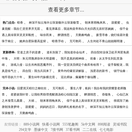
查看更多章节...
、
、
、
、
热门点击:
暗香
林深不知云海许云琛裴馥许云琛裴馥雪
朝来寒雨晚来风
甜蜜蜜
虫
、
、
巢觉醒：我在亡灵世界开无双
看见弹幕后，我送狗皇帝和白月光归西元辰轩苏婉婉
假千金
、
、
、
、
遇上真绿茶宋灵灵宋毅然
味你而来
醉酒情思
天鹅奏鸣曲
拨雪寻春，烧灯续昼许曼
、
、
、
、
、
珠于南尘
她来自星际最高监狱
暗香浮动
无可救药
人生何处不青山姐姐顾明澈
、
、
更新榜单:
官道之庶子的逆袭
道长别装了，我知道你会仙术
四合院转业保卫处开局罢免易
、
、
、
中海
大明：朱元璋胞弟弥补大明遗憾
我不是真的精神病
前秦：从太学生到乱世枭
、
、
、
雄
游戏入侵：以生肖构筑恶魔序列
我一堂堂演员绑定个曲库有啥用？
徒手裂蛟龙，我
、
、
、
、
真是练气士
四合院：我当兵回来了
黄帝内经爆笑讲解版
浅星语的新书
镇守仙秦：
、
、
、
地牢吞妖六十年
重生60年代纵横北境
逗比师妹，癫遍整个修仙圈
、
、
完本小说:
旧爱泯灭程衍之柳欣欣
无可救药
重生八零，爸妈！我自有我的荣耀姜老师魏
、
、
、
、
杳
老婆拔我针管，让我给男助理煮醒酒汤程心怡陆沉宴
醉酒情思
吞噬鱼
心似已灰
、
、
、
、
之木项雪儿鹿鹿
大祸
朝来寒雨晚来风
假千金遇上真绿茶宋灵灵宋毅然
彻底毁了她
、
、
、
唐朝淮唐梦绮
甜蜜蜜
妈妈的忌日，我的葬礼爸爸的名字
林深不知云海许云琛裴馥许云
、
、
琛裴馥雪
天鹅奏鸣曲
友情链接：
889小说网
快看小说网
555笔趣阁
5k中文网
898阅读
灵域书院
294文学
墨缘中文
7搜书网
37看书网
二二在线
七七电影