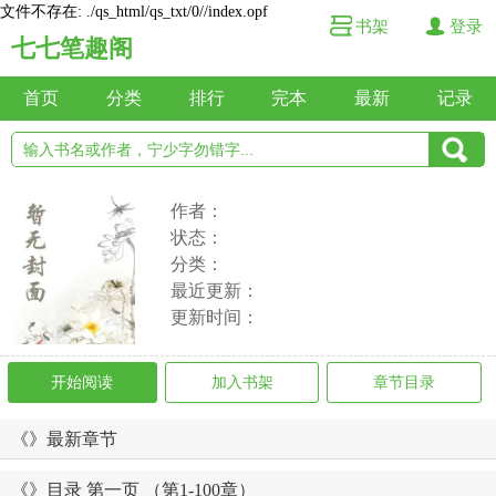
文件不存在: ./qs_html/qs_txt/0//index.opf
书架
登录
七七笔趣阁
首页
分类
排行
完本
最新
记录
作者：
状态：
分类：
最近更新：
更新时间：
开始阅读
加入书架
章节目录
《》最新章节
《》目录 第一页 （第1-100章）