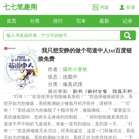
七七笔趣阁
书架
登录
首页
分类
排行
完本
最新
记录
我只想安静的做个苟道中人txt百度链
接免费
作者：
爆炸小拿铁
状态：连载中
分类：修真武侠
最近更新：
新书《敕封女鬼，我真不想御鬼三千》已发
“叮咚！” “欢迎使用全智能修真系统！” “您选择修炼锻骨决，系
更新时间：2025-02-25 07:27:02
统开始为您修炼，系统检测缺少修炼丹药淬骨丹，请稍等……” “叮
咚！” “系统成功为你偷取了十颗淬骨丹，修炼继续……” “重要提示，
系统修炼期间，您将失去身体的控制权……” 得到智能修真系统后，
裴凌不声不响的飞速成长，准备一直苟到成仙，直到某一天…… “叮
咚！” “您选择修炼无名功法，经系统鉴定，这是一门双修功法，系统
开始为您修炼，系统检测缺少道侣，系统正在为您寻找道侣……” 于