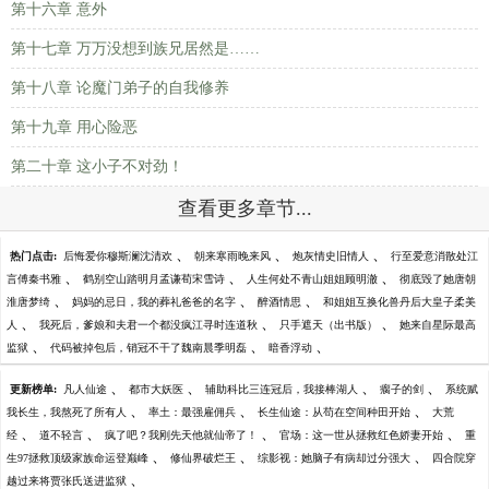
第十六章 意外
第十七章 万万没想到族兄居然是……
第十八章 论魔门弟子的自我修养
第十九章 用心险恶
第二十章 这小子不对劲！
查看更多章节...
、
、
、
热门点击:
后悔爱你穆斯澜沈清欢
朝来寒雨晚来风
炮灰情史旧情人
行至爱意消散处江
、
、
、
言傅秦书雅
鹤别空山踏明月孟谦荀宋雪诗
人生何处不青山姐姐顾明澈
彻底毁了她唐朝
、
、
、
淮唐梦绮
妈妈的忌日，我的葬礼爸爸的名字
醉酒情思
和姐姐互换化兽丹后大皇子柔美
、
、
、
人
我死后，爹娘和夫君一个都没疯江寻时连道秋
只手遮天（出书版）
她来自星际最高
、
、
、
监狱
代码被掉包后，销冠不干了魏南晨季明磊
暗香浮动
、
、
、
、
更新榜单:
凡人仙途
都市大妖医
辅助科比三连冠后，我接棒湖人
瘸子的剑
系统赋
、
、
、
我长生，我熬死了所有人
率土：最强雇佣兵
长生仙途：从苟在空间种田开始
大荒
、
、
、
、
经
道不轻言
疯了吧？我刚先天他就仙帝了！
官场：这一世从拯救红色娇妻开始
重
、
、
、
生97拯救顶级家族命运登巅峰
修仙界破烂王
综影视：她脑子有病却过分强大
四合院穿
、
越过来将贾张氏送进监狱