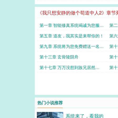
千》已发
是！
《我只想安静的做个苟道中人2》章节
第一章 智能修真系统竭诚为您服
第二
务！
第五章 道友，我其实是来帮你的！
第六
第九章 系统将为您免费赠送一名道
第十
侣
住吗
第十三章 玄骨陵阴舟
第十
第十七章 万万没想到族兄居然
第十
是……
热门小说推荐
系统来了，看我的