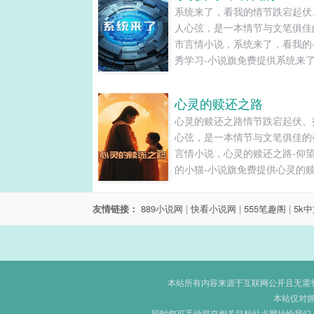
系统来了，看我的情节跌宕起伏
人心弦，是一本情节与文笔俱佳
市言情小说，系统来了，看我的
秀学习-小说旗免费提供系统来
我的最新清爽干净的文字章节在
读和TXT下载。...
心灵的赎还之路
心灵的赎还之路情节跌宕起伏、
心弦，是一本情节与文笔俱佳的
言情小说，心灵的赎还之路-仰
的小猫-小说旗免费提供心灵的
路最新清爽干净的文字章节在线
和TXT下载。...
友情链接：
889小说网
|
快看小说网
|
555笔趣阁
|
5k
本站所有内容来源于互联网公开且无需登录
本站仅对
同时您可手动提交相关目标站点网址给我们