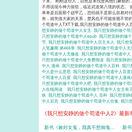
下来。 刚刚这些人，自然是来找楚风他们麻烦的
不用说现今神力留驻，临近武道第八境的状态。 
单单是后面那个赵甲乙，恐怕就不是那么容易对付
有，就凭借大家的关系，楚风也不可能坐视不管的。
个苟道中人TXT下载,我只想安静的做个苟道中人百
想安静的做个苟道中人女主
我只想安静的做个
只想安静的做个苟道中人epub
我只想安静的做个苟
节
我只想安静的做个苟道中人宗主夫人
我只想
人笔趣阁 第466章
我只想安静的做个苟道中人
做个苟道中人无修改
我只想安静的做个苟道中人
只想安静的做个苟道中人免费阅读
我只想安静的
中人 漫画
我只想安静的做个苟道中人百科
我只
中人是什么意思
我只想安静的做个苟道中人百
个苟道中人百度
我只想安静的做个苟道中人漫
只想安静的做个苟道中人吧
我只想安静的做个苟道
人在线阅读
我只想安静的做个苟道中人女主有
铁
我只想安静的做个苟道中人 百科
我只想安静
中人后宫
我只想安静的做个苟道中人合集
我只
《我只想安静的做个苟道中人2》最新
新书《敕封女鬼，我真不想御鬼三
新书