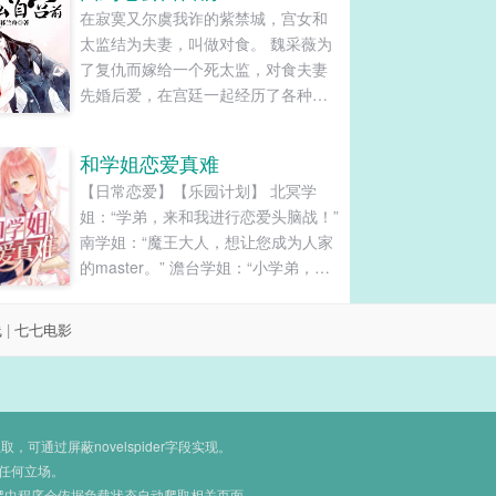
在寂寞又尔虞我诈的紫禁城，宫女和
太监结为夫妻，叫做对食。 魏采薇为
了复仇而嫁给一个死太监，对食夫妻
先婚后爱，在宫廷一起经历了各种风
风雨雨，始终相濡以沫，不离不弃，
最终死太监成为东厂厂公，权倾朝
和学姐恋爱真难
野，为她复仇，还罕见的功成身退，
【日常恋爱】【乐园计划】 北冥学
得以善终。 魏采薇知道死太监心软嘴
姐：“学弟，来和我进行恋爱头脑战！”
巴硬，他一生最大的遗憾是没能给她
南学姐：“魔王大人，想让您成为人家
一个孩子。一觉醒来，她重生到十七
的master。” 澹台学姐：“小学弟，成
岁，算算日子，死太监就是在这一年
为本小姐的小奶狗吧！” 楚学姐：“晓
挥刀自宫的。 她决定阻止他自宫：仇
哥，这一次该你叫我学姐了。” ……
我自己来报，根你自个留着吧。 她找
线
|
七七电影
触发Badend结局之后，时间回溯，攻
到了他，却发现死太监过分美化了自
略再度开始…… 和学姐恋爱真难！...
己的少年时期，自称行侠仗义玉树临
风、是全京城少女的梦，但实际上是
个骚浪贱，不学无术的纨绔、全京城
通过屏蔽novelspider字段实现。
少女的噩梦。 原来死太监骗了她一辈
任何立场。
子！ 得知真相的魏采薇顿时有了两种
爬虫程序会依据负载状态自动爬取相关页面。