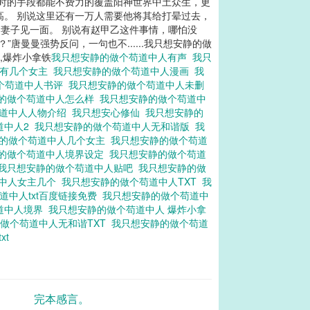
境时的手段都能不费力的覆盖阳神世界中土众生，更
高。 别说这里还有一万人需要他将其给打晕过去，
和妻子见一面。 别说有赵甲乙这件事情，哪怕没
曼曼强势反问，一句也不......我只想安静的做
,爆炸小拿铁
我只想安静的做个苟道中人有声
我只
人有几个女主
我只想安静的做个苟道中人漫画
我
个苟道中人书评
我只想安静的做个苟道中人未删
的做个苟道中人怎么样
我只想安静的做个苟道中
苟道中人人物介绍
我只想安心修仙
我只想安静的
道中人2
我只想安静的做个苟道中人无和谐版
我
静的做个苟道中人几个女主
我只想安静的做个苟道
的做个苟道中人境界设定
我只想安静的做个苟道
我只想安静的做个苟道中人贴吧
我只想安静的做
道中人女主几个
我只想安静的做个苟道中人TXT
我
道中人txt百度链接免费
我只想安静的做个苟道中
道中人境界
我只想安静的做个苟道中人 爆炸小拿
做个苟道中人无和谐TXT
我只想安静的做个苟道
xt
完本感言。