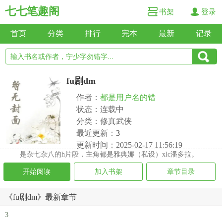
七七笔趣阁
书架
登录
首页
分类
排行
完本
最新
记录
fu剧dm
作者：
都是用户名的错
状态：连载中
分类：修真武侠
最近更新：
3
更新时间：2025-02-17 11:56:19
是杂七杂八的h片段，主角都是雅典娜（私设）xlc潘多拉。
开始阅读
加入书架
章节目录
《fu剧dm》最新章节
3