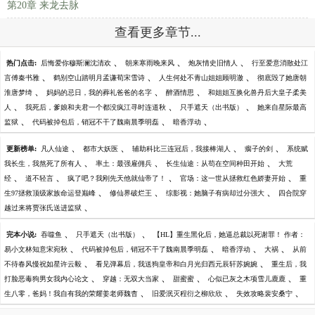
第20章 来龙去脉
查看更多章节...
、
、
、
热门点击:
后悔爱你穆斯澜沈清欢
朝来寒雨晚来风
炮灰情史旧情人
行至爱意消散处江
、
、
、
言傅秦书雅
鹤别空山踏明月孟谦荀宋雪诗
人生何处不青山姐姐顾明澈
彻底毁了她唐朝
、
、
、
淮唐梦绮
妈妈的忌日，我的葬礼爸爸的名字
醉酒情思
和姐姐互换化兽丹后大皇子柔美
、
、
、
人
我死后，爹娘和夫君一个都没疯江寻时连道秋
只手遮天（出书版）
她来自星际最高
、
、
、
监狱
代码被掉包后，销冠不干了魏南晨季明磊
暗香浮动
、
、
、
、
更新榜单:
凡人仙途
都市大妖医
辅助科比三连冠后，我接棒湖人
瘸子的剑
系统赋
、
、
、
我长生，我熬死了所有人
率土：最强雇佣兵
长生仙途：从苟在空间种田开始
大荒
、
、
、
、
经
道不轻言
疯了吧？我刚先天他就仙帝了！
官场：这一世从拯救红色娇妻开始
重
、
、
、
生97拯救顶级家族命运登巅峰
修仙界破烂王
综影视：她脑子有病却过分强大
四合院穿
、
越过来将贾张氏送进监狱
、
、
完本小说:
吞噬鱼
只手遮天（出书版）
【HL】重生黑化后，她逼总裁以死谢罪！ 作者：
、
、
、
、
易小文林知意宋宛秋
代码被掉包后，销冠不干了魏南晨季明磊
暗香浮动
大祸
从前
、
、
不待春风慢祝如星许云毅
看见弹幕后，我送狗皇帝和白月光归西元辰轩苏婉婉
重生后，我
、
、
、
、
打脸恶毒狗男女我内心论文
穿越：无双大当家
甜蜜蜜
心似已灰之木项雪儿鹿鹿
重
、
、
、
生八零，爸妈！我自有我的荣耀姜老师魏杳
旧爱泯灭程衍之柳欣欣
失效攻略裴安桑宁