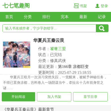
七七笔趣阁
书架
登录
首页
分类
排行
完本
最新
记录
华夏兵王秦云艮
作者：
饕餮三盟
状态：已完结
分类：修真武侠
最近更新：
第166章 凉都巨变
更新时间：2025-07-29 15:18:55
华夏兵王暗月一次演习突然失踪，一觉醒来，被赋予神秘任务，
不得已置身凉都，岂料卷入一场阴谋当中，牵扯出十几年前身世之
谜…...
开始阅读
加入书架
章节目录
《华夏兵王秦云艮》最新章节