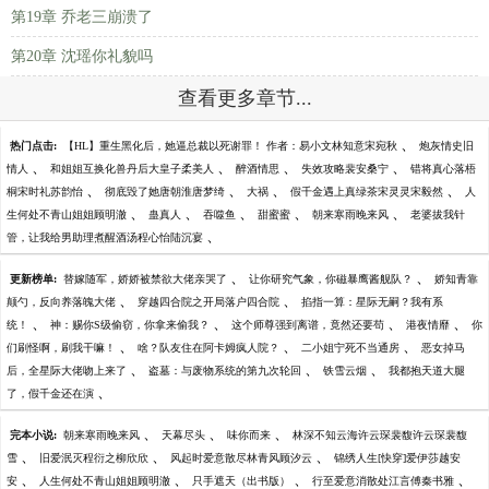
第19章 乔老三崩溃了
第20章 沈瑶你礼貌吗
查看更多章节...
、
热门点击:
【HL】重生黑化后，她逼总裁以死谢罪！ 作者：易小文林知意宋宛秋
炮灰情史旧
、
、
、
、
情人
和姐姐互换化兽丹后大皇子柔美人
醉酒情思
失效攻略裴安桑宁
错将真心落梧
、
、
、
、
桐宋时礼苏韵怡
彻底毁了她唐朝淮唐梦绮
大祸
假千金遇上真绿茶宋灵灵宋毅然
人
、
、
、
、
、
生何处不青山姐姐顾明澈
蛊真人
吞噬鱼
甜蜜蜜
朝来寒雨晚来风
老婆拔我针
、
管，让我给男助理煮醒酒汤程心怡陆沉宴
、
、
更新榜单:
替嫁随军，娇娇被禁欲大佬亲哭了
让你研究气象，你磁暴鹰酱舰队？
娇知青靠
、
、
颠勺，反向养落魄大佬
穿越四合院之开局落户四合院
掐指一算：星际无嗣？我有系
、
、
、
、
统！
神：赐你S级偷窃，你拿来偷我？
这个师尊强到离谱，竟然还要苟
港夜情靡
你
、
、
、
们刷怪啊，刷我干嘛！
啥？队友住在阿卡姆疯人院？
二小姐宁死不当通房
恶女掉马
、
、
、
后，全星际大佬吻上来了
盗墓：与废物系统的第九次轮回
铁雪云烟
我都抱天道大腿
、
了，假千金还在演
、
、
、
完本小说:
朝来寒雨晚来风
天幕尽头
味你而来
林深不知云海许云琛裴馥许云琛裴馥
、
、
、
雪
旧爱泯灭程衍之柳欣欣
风起时爱意散尽林青风顾汐云
锦绣人生[快穿]爱伊莎越安
、
、
、
、
安
人生何处不青山姐姐顾明澈
只手遮天（出书版）
行至爱意消散处江言傅秦书雅