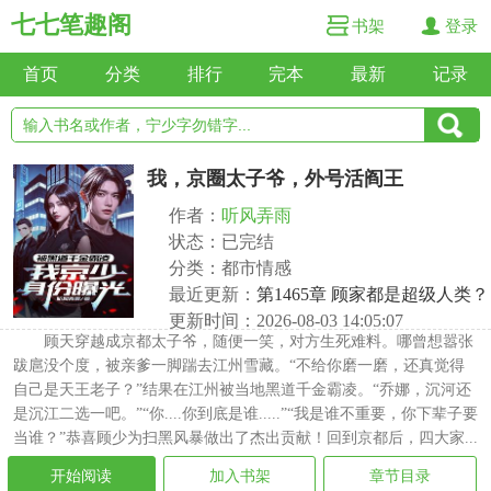
七七笔趣阁
书架
登录
首页
分类
排行
完本
最新
记录
我，京圈太子爷，外号活阎王
作者：
听风弄雨
状态：已完结
分类：都市情感
最近更新：
第1465章 顾家都是超级人类？
更新时间：2026-08-03 14:05:07
顾天穿越成京都太子爷，随便一笑，对方生死难料。哪曾想嚣张
跋扈没个度，被亲爹一脚踹去江州雪藏。“不给你磨一磨，还真觉得
自己是天王老子？”结果在江州被当地黑道千金霸凌。“乔娜，沉河还
是沉江二选一吧。”“你....你到底是谁.....”“我是谁不重要，你下辈子要
当谁？”恭喜顾少为扫黑风暴做出了杰出贡献！回到京都后，四大家...
开始阅读
加入书架
章节目录